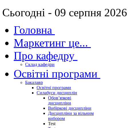
Сьогодні - 09 серпня 2026
Головна
Маркетинг це...
Про кафедру
Склад кафедри
Освітні програми
Бакалавр
Освітні програми
Силабуси дисциплін
Обов’язкові
дисципліни
Вибіркові дисципліни
Дисципліни за вільним
вибором
Test