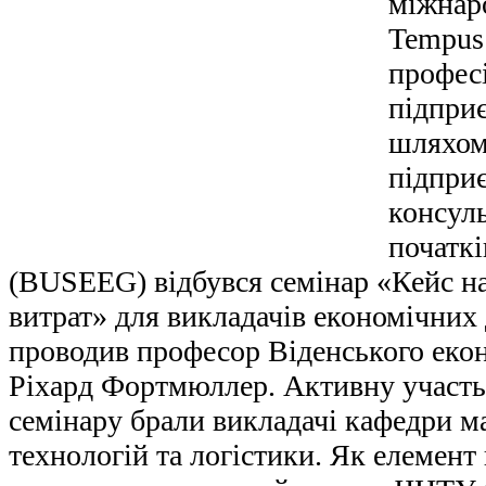
міжнар
Tempus
профес
підпри
шляхом
підпри
консуль
початкі
(BUSEEG) відбувся семінар «Кейс н
витрат» для викладачів економічних
проводив професор Віденського екон
Ріхард Фортмюллер. Активну участь 
семінару брали викладачі кафедри м
технологій та логістики. Як елемен