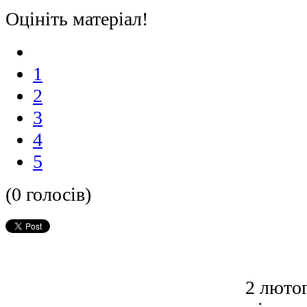
Оцініть матеріал!
1
2
3
4
5
(0 голосів)
2 лютог