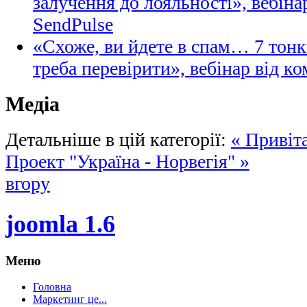
залучення до лояльності», вебіна
SendPulse
«Схоже, ви йдете в спам… 7 тонк
треба перевірити», вебінар від ко
Медіа
Детальніше в цій категорії:
« Привіт
Проект "Україна - Норвегія" »
вгору
joomla 1.6
Меню
Головна
Маркетинг це...