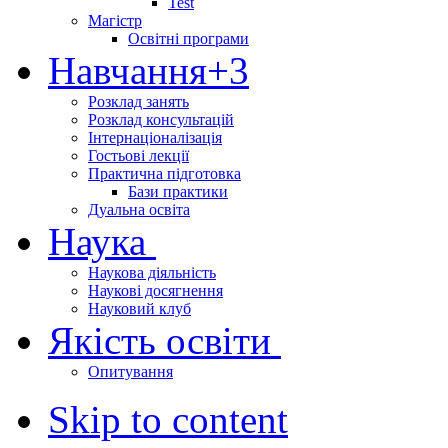
Test
Магістр
Освітні програми
Навчання
+3
Розклад занять
Розклад консультацій
Інтернаціоналізація
Гостьові лекції
Практична підготовка
Бази практики
Дуальна освіта
Наука
Наукова діяльність
Наукові досягнення
Науковий клуб
Якість освіти
Опитування
Skip to content