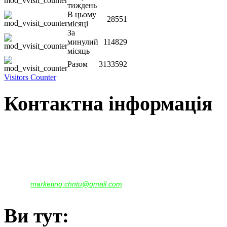
тиждень
В цьому
28551
місяці
За
минулий
114829
місяць
Разом
3133592
Visitors Counter
Контактна інформація
Наша адреса:
м.Чернігів, вул. Шевченка, 95
Корпус - №1, каб. 109, 113
тел. +38(04622) 665-167, (093)596-05-49,
(097)522-95-28,
(050)637-07-17
marketing.chntu@gmail.com
e-mail:
Ви тут: