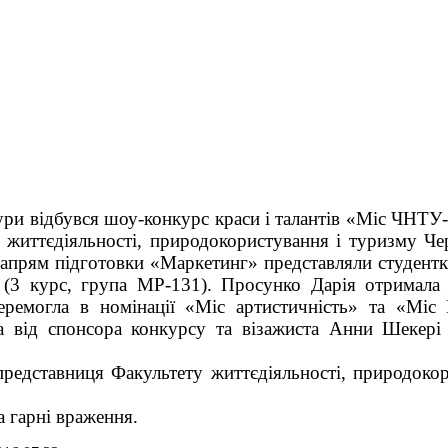
ри відбувся шоу-конкурс краси і талантів «Міс ЧНТУ-
 життєдіяльності, природокористування і туризму Чер
 напрям підготовки «Маркетинг» представляли студент
 (3 курс, група МР-131). Просунко Дарія отримала
еремогла в номінації «Міс артистичність» та «Міс 
а від спонсора конкурсу та візажиста Анни Шекері
дставниця Факультету життєдіяльності, природокор
 гарні враження.