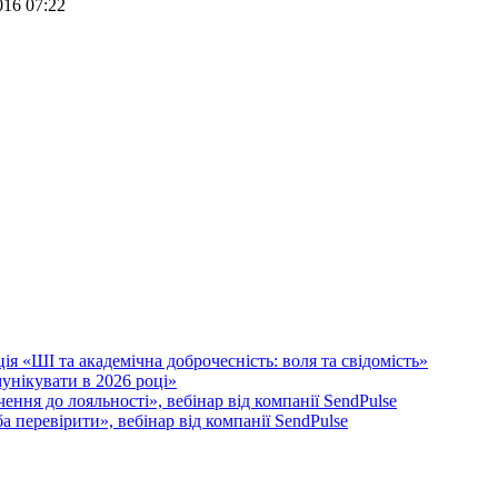
016 07:22
я «ШІ та академічна доброчесність: воля та свідомість»
унікувати в 2026 році»
ення до лояльності», вебінар від компанії SendPulse
 перевірити», вебінар від компанії SendPulse