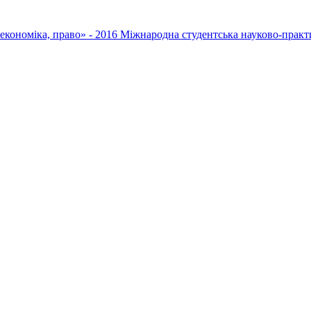
 економіка, право» - 2016
Міжнародна студентська науково-практ