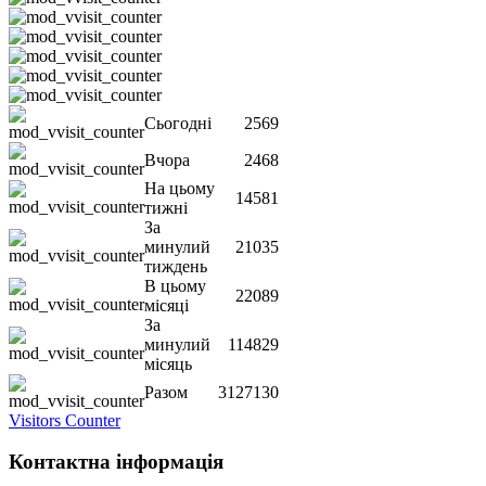
Сьогодні
2569
Вчора
2468
На цьому
14581
тижні
За
минулий
21035
тиждень
В цьому
22089
місяці
За
минулий
114829
місяць
Разом
3127130
Visitors Counter
Контактна інформація