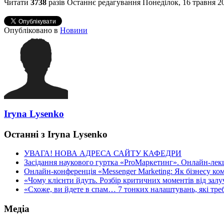
Читати
3738
разів
Останнє редагування Понеділок, 16 травня 2
Опубліковано в
Новини
Iryna Lysenko
Останні з Iryna Lysenko
УВАГА! НОВА АДРЕСА САЙТУ КАФЕДРИ
Засідання наукового гуртка «ProМаркетинг». Онлайн-лекці
Онлайн-конференція «Messenger Marketing: Як бізнесу ком
«Чому клієнти йдуть. Розбір критичних моментів від залуч
«Схоже, ви йдете в спам… 7 тонких налаштувань, які треба
Медіа