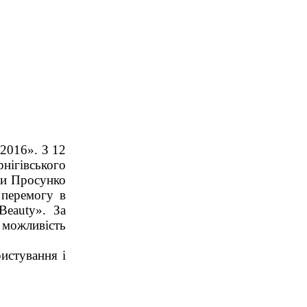
2016». З 12
нігівського
ки Просунко
 перемогу в
Beauty». За
 можливість
истування і