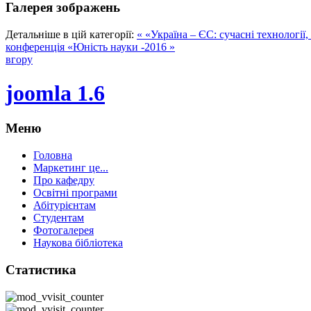
Галерея зображень
Детальніше в цій категорії:
« «Україна – ЄС: сучасні технології,
конференція «Юність науки -2016 »
вгору
joomla 1.6
Меню
Головна
Маркетинг це...
Про кафедру
Освітні програми
Абітурієнтам
Студентам
Фотогалерея
Наукова бібліотека
Статистика