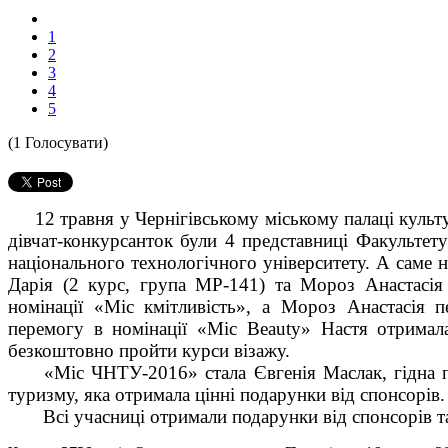
1
2
3
4
5
(1 Голосувати)
12 травня у Чернігівському міському палаці культу
дівчат-конкурсанток були 4 представниці Факультету
національного технологічного університету. А саме
Дарія (2 курс, група МР-141) та Мороз Анастасія
номінації «Міс кмітливість», а Мороз Анастасія п
перемогу в номінації «Міс Beauty» Настя отримал
безкоштовно пройти курси візажу.
«Міс ЧНТУ-2016» стала Євгенія Маслак, гідна пре
туризму, яка отримала цінні подарунки від спонсорів.
Всі учасниці отримали подарунки від спонсорів та