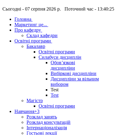
Сьогодні - 07 серпня 2026 р. Поточний час - 13:40:26
Головна
Маркетинг це...
Про кафедру
Склад кафедри
Освітні програми
Бакалавр
Освітні програми
Силабуси дисциплін
Обов’язкові
дисципліни
Вибіркові дисципліни
Дисципліни за вільним
вибором
Test
Test
Магістр
Освітні програми
Навчання
+3
Розклад занять
Розклад консультацій
Інтернаціоналізація
Гостьові лекції