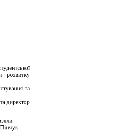
тудентської
ти розвитку
стування та
та директор
взяли
 Пінчук