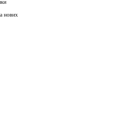
ики
а нових