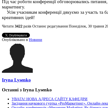
Під час роботи конференції обговорювались питання, я
маркетингу.
Усім учасникам конференції дякуємо за участь та б
креативних ідей!
Читати
3422
разів
Останнє редагування Понеділок, 30 травня 2
Опубліковано в
Новини
Iryna Lysenko
Останні з Iryna Lysenko
УВАГА! НОВА АДРЕСА САЙТУ КАФЕДРИ
Засідання наукового гуртка «ProМаркетинг». Онлайн-лекці
Онлайн-конференція «Messenger Marketing: Як бізнесу ком