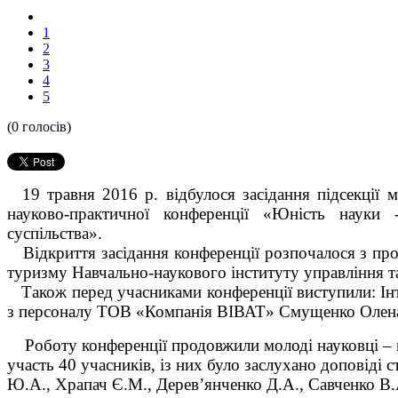
1
2
3
4
5
(0 голосів)
19 травня 2016 р. відбулося засідання підсекції м
науково-практичної конференції «Юність науки -
суспільства».
Відкриття засідання конференції розпочалося з про
туризму Навчально-наукового інституту управління 
Також перед учасниками конференції виступили: Iнт
з персоналу ТОВ «Компанія ВІВАТ» Смущенко Олен
Роботу конференції продовжили молоді науковці – ма
участь 40 учасників, із них було заслухано доповіді
Ю.А., Храпач Є.М., Дерев’янченко Д.А., Савченко В.