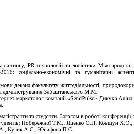
аркетингу, PR-технологій та логістики Міжнародної с
2016: соціально-економічні та гуманітарні аспек
мови декана факультету життєдіяльності, природокори
та адміністрування Забаштанського М.М.
ернет-маркетолог компанiї «SendPulse» Дикуха Аліна 
а.
гістранти та студенти. Загалом в роботі конференції 
 студентів: Побережної Т.М., Яценко О.П, Ковшун Х.О.,
А., Кулик А.С., Юсифова П.С.