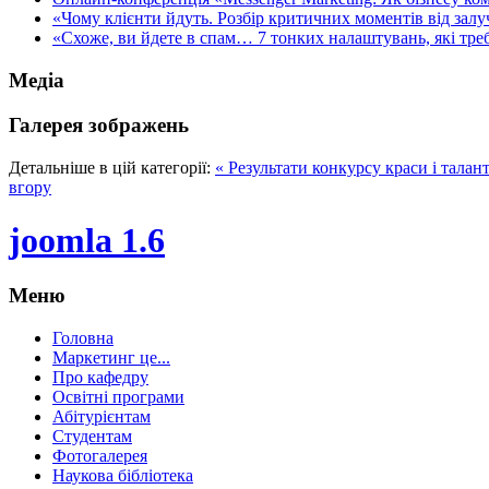
«Чому клієнти йдуть. Розбір критичних моментів від залуч
«Схоже, ви йдете в спам… 7 тонких налаштувань, які треба
Медіа
Галерея зображень
Детальніше в цій категорії:
« Результати конкурсу краси і тала
вгору
joomla 1.6
Меню
Головна
Маркетинг це...
Про кафедру
Освітні програми
Абітурієнтам
Студентам
Фотогалерея
Наукова бібліотека