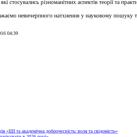
кі стосувались різноманітних аспектів теорії та практ
ажаємо невичерпного натхнення у науковому пошуку т
016 04:39
я «ШІ та академічна доброчесність: воля та свідомість»
унікувати в 2026 році»