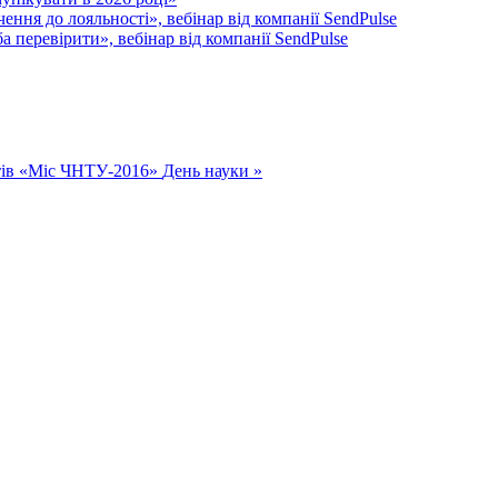
ення до лояльності», вебінар від компанії SendPulse
 перевірити», вебінар від компанії SendPulse
нтів «Міс ЧНТУ-2016»
День науки »