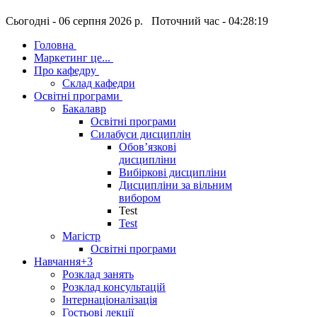
Сьогодні - 06 серпня 2026 р. Поточний час - 04:28:20
Головна
Маркетинг це...
Про кафедру
Склад кафедри
Освітні програми
Бакалавр
Освітні програми
Силабуси дисциплін
Обов’язкові
дисципліни
Вибіркові дисципліни
Дисципліни за вільним
вибором
Test
Test
Магістр
Освітні програми
Навчання
+3
Розклад занять
Розклад консультацій
Інтернаціоналізація
Гостьові лекції