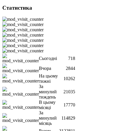
Статистика
Сьогодні
718
Вчора
2844
На цьому
10262
тижні
За
минулий
21035
тиждень
В цьому
17770
місяці
За
минулий
114829
місяць
Разом
3122811