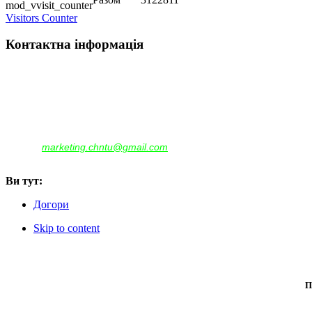
Visitors Counter
Контактна інформація
Наша адреса:
м.Чернігів, вул. Шевченка, 95
Корпус - №1, каб. 109, 113
тел. +38(04622) 665-167, (093)596-05-49,
(097)522-95-28,
(050)637-07-17
marketing.chntu@gmail.com
e-mail:
Ви тут:
Догори
Skip to content
П