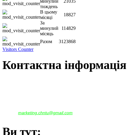
минулий
21035
тиждень
В цьому
18827
місяці
За
минулий
114829
місяць
Разом
3123868
Visitors Counter
Контактна інформація
Наша адреса:
м.Чернігів, вул. Шевченка, 95
Корпус - №1, каб. 109, 113
тел. +38(04622) 665-167, (093)596-05-49,
(097)522-95-28,
(050)637-07-17
marketing.chntu@gmail.com
e-mail:
Ви тут: