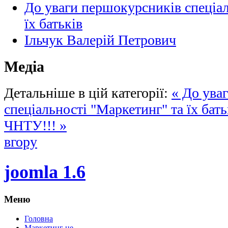
До уваги першокурсників спеціал
їх батьків
Ільчук Валерій Петрович
Медіа
Детальніше в цій категорії:
« До ува
спеціальності "Маркетинг" та їх бат
ЧНТУ!!! »
вгору
joomla 1.6
Меню
Головна
Маркетинг це...