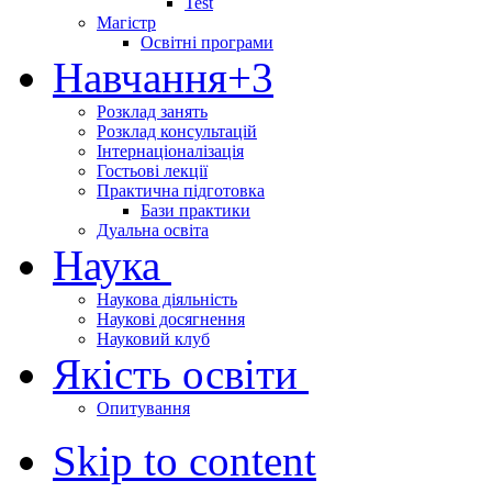
Test
Магістр
Освітні програми
Навчання
+3
Розклад занять
Розклад консультацій
Інтернаціоналізація
Гостьові лекції
Практична підготовка
Бази практики
Дуальна освіта
Наука
Наукова діяльність
Наукові досягнення
Науковий клуб
Якість освіти
Опитування
Skip to content