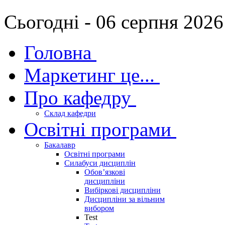
Сьогодні - 06 серпня 2026
Головна
Маркетинг це...
Про кафедру
Склад кафедри
Освітні програми
Бакалавр
Освітні програми
Силабуси дисциплін
Обов’язкові
дисципліни
Вибіркові дисципліни
Дисципліни за вільним
вибором
Test