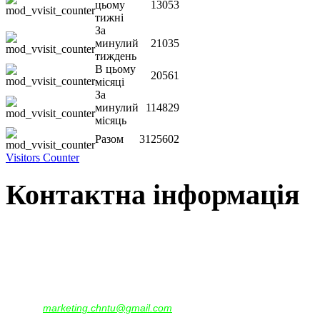
цьому
13053
тижні
За
минулий
21035
тиждень
В цьому
20561
місяці
За
минулий
114829
місяць
Разом
3125602
Visitors Counter
Контактна інформація
Наша адреса:
м.Чернігів, вул. Шевченка, 95
Корпус - №1, каб. 109, 113
тел. +38(04622) 665-167, (093)596-05-49,
(097)522-95-28,
(050)637-07-17
marketing.chntu@gmail.com
e-mail: