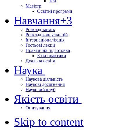
Test
Магістр
Освітні програми
Навчання
+3
Розклад занять
Розклад консультацій
Інтернаціоналізація
Гостьові лекції
Практична підготовка
Бази практики
Дуальна освіта
Наука
Наукова діяльність
Наукові досягнення
Науковий клуб
Якість освіти
Опитування
Skip to content