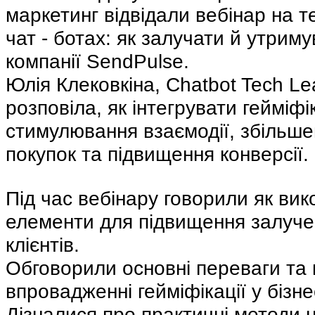
маркетинг відвідали вебінар на т
чат - ботах: як залучати й утримув
компанії SendPulse.
Юлія Клековкіна, Chatbot Tech Le
розповіла, як інтегрувати гейміфі
стимулювання взаємодії, збільш
покупок та підвищення конверсії.
Під час вебінару говорили як вик
елементи для підвищення залучен
клієнтів.
Обговорили основні переваги та 
впровадженні гейміфікації у бізне
Дізналися про практичні методи