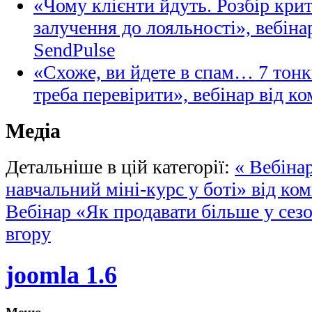
«Чому клієнти йдуть. Розбір кри
залучення до лояльності», вебіна
SendPulse
«Схоже, ви йдете в спам… 7 тонк
треба перевірити», вебінар від ко
Медіа
Детальніше в цій категорії:
« Вебіна
навчальний міні-курс у боті» від ком
Вебінар «Як продавати більше у сез
вгору
joomla 1.6