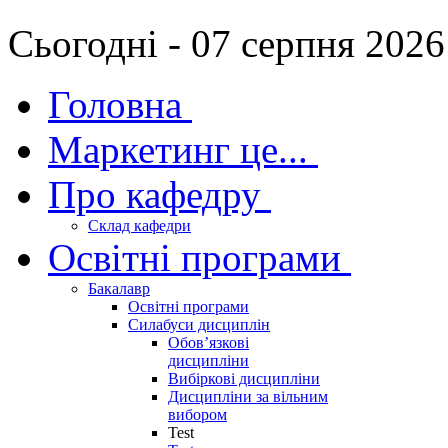
Сьогодні - 07 серпня 2026
Головна
Маркетинг це...
Про кафедру
Склад кафедри
Освітні програми
Бакалавр
Освітні програми
Силабуси дисциплін
Обов’язкові
дисципліни
Вибіркові дисципліни
Дисципліни за вільним
вибором
Test