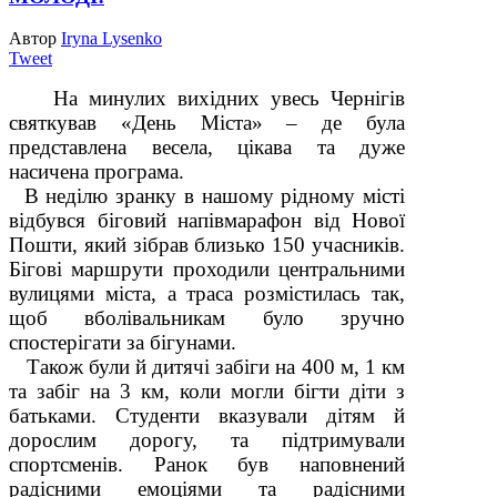
Автор
Iryna Lysenko
Tweet
На минулих вихідних увесь Чернігів
святкував «День Міста» – де була
представлена весела, цікава та дуже
насичена програма.
В неділю зранку в нашому рідному місті
відбувся біговий напівмарафон від Нової
Пошти, який зібрав близько 150 учасників.
Бігові маршрути проходили центральними
вулицями міста, а траса розмістилась так,
щоб вболівальникам було зручно
спостерігати за бігунами.
Також були й дитячі забіги на 400 м, 1 км
та забіг на 3 км, коли могли бігти діти з
батьками. Студенти вказували дітям й
дорослим дорогу, та підтримували
спортсменів. Ранок був наповнений
радісними емоціями та радісними