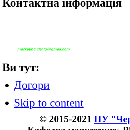
Контактна інформація
Наша адреса:
м.Чернігів, вул. Шевченка, 95
Корпус - №1, каб. 109, 113
тел. +38(04622) 665-167, (093)596-05-49,
(097)522-95-28,
(050)637-07-17
marketing.chntu@gmail.com
e-mail:
Ви тут:
Догори
Skip to content
© 2015-2021
НУ "Чер
Кафедра маркетингу, P