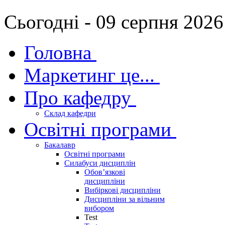
Сьогодні - 09 серпня 2026
Головна
Маркетинг це...
Про кафедру
Склад кафедри
Освітні програми
Бакалавр
Освітні програми
Силабуси дисциплін
Обов’язкові
дисципліни
Вибіркові дисципліни
Дисципліни за вільним
вибором
Test