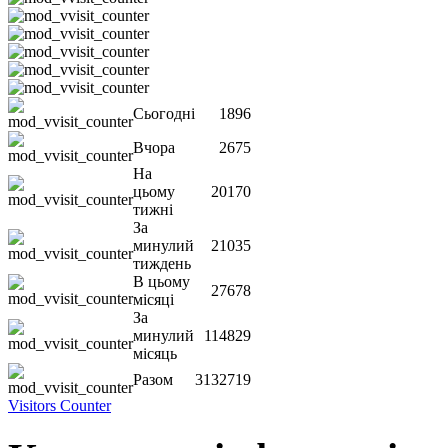
Сьогодні
1896
Вчора
2675
На
цьому
20170
тижні
За
минулий
21035
тиждень
В цьому
27678
місяці
За
минулий
114829
місяць
Разом
3132719
Visitors Counter