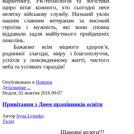
маркетингу, PR-технологій та логістики
щиро вітає кожного, хто сьогодні несе
нелегку військову службу. Низький уклін
нашим славним ветеранам за високий
героїзм і мужність, які вони сповна
віддавали задля майбутнього прийдешніх
поколінь.
Бажаємо всім міцного здоров’я,
родинної злагоди, миру і благополуччя,
успіхів у повсякденному житті, чистого
неба та усіляких гараздів!
Опубліковано в
Новини
Детальніше ...
Неділя, 02 жовтня 2016 09:07
Привітання з Днем працівників освіти
Автор
Iryna Lysenko
Tweet
Шановні колеги!!!