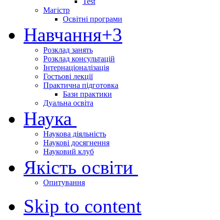
Test
Магістр
Освітні програми
Навчання
+3
Розклад занять
Розклад консультацій
Інтернаціоналізація
Гостьові лекції
Практична підготовка
Бази практики
Дуальна освіта
Наука
Наукова діяльність
Наукові досягнення
Науковий клуб
Якість освіти
Опитування
Skip to content