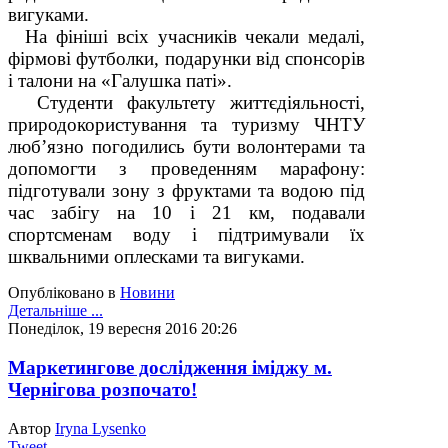
вигуками.
На фініші всіх учасників чекали медалі,
фірмові футболки, подарунки від спонсорів
і талони на «Галушка паті».
Студенти факультету життєдіяльності,
природокористування та туризму ЧНТУ
люб’язно погодились бути волонтерами та
допомогти з проведенням марафону:
підготували зону з фруктами та водою під
час забігу на 10 і 21 км, подавали
спортсменам воду і підтримували їх
шквальними оплесками та вигуками.
Опубліковано в
Новини
Детальніше ...
Понеділок, 19 вересня 2016 20:26
Маркетингове дослідження іміджу м.
Чернігова розпочато!
Автор
Iryna Lysenko
Tweet