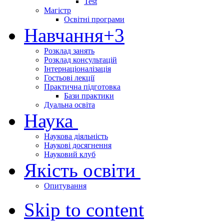
Test
Магістр
Освітні програми
Навчання
+3
Розклад занять
Розклад консультацій
Інтернаціоналізація
Гостьові лекції
Практична підготовка
Бази практики
Дуальна освіта
Наука
Наукова діяльність
Наукові досягнення
Науковий клуб
Якість освіти
Опитування
Skip to content