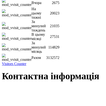
Вчора
2675
На
цьому
20023
тижні
За
минулий
21035
тиждень
В цьому
27531
місяці
За
минулий
114829
місяць
Разом
3132572
Visitors Counter
Контактна інформація
Наша адреса:
м.Чернігів, вул. Шевченка, 95
Корпус - №1, каб. 109, 113
тел. +38(04622) 665-167, (093)596-05-49,