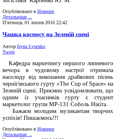
логістики Карпенко Ю. М.
Опубліковано в
Новини
Детальніше ...
П'ятниця, 01 липня 2016 22:42
Чашка космосу на Зеленій сцені
Автор
Iryna Lysenko
Tweet
Кафедра маркетингу першого липневого
вечора в чудовому настрої отримала
насолоду від виконання драйвових пісень
чернігівського гурту «The Cup of Space» на
Зеленій сцені. Приємно усвідомлювати, що
одним із учасників гурту є студент
маркетолог групи МР-131 Соболь Нікіта.
Бажаєм молодим музикантам творчих
успіхів! Пишаємось!!!
Опубліковано в
Новини
Детальніше ...