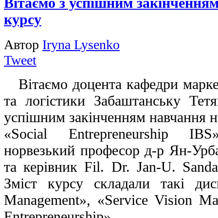
Вітаємо з успішним закінчення
курсу
Автор
Iryna Lysenko
Tweet
Вітаємо доцента кафедри маркет
та логістики Забаштанську Тет
успішним закінченням навчання н
«Social Entrepreneurship IB
норвезький професор д-р Ян-Урб
та керівник Fil. Dr. Jan-U. Sandal
Зміст курсу складали такі дисц
Management», «Service Vision Ma
Entrepreneurship».