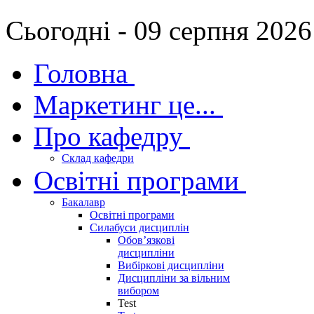
Сьогодні - 09 серпня 2026
Головна
Маркетинг це...
Про кафедру
Склад кафедри
Освітні програми
Бакалавр
Освітні програми
Силабуси дисциплін
Обов’язкові
дисципліни
Вибіркові дисципліни
Дисципліни за вільним
вибором
Test