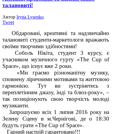
талановиті!
Автор
Iryna Lysenko
Tweet
Обдаровані, креативні та надзвичайно
талановиті студенти-маркетологи вражають
своїми творчими здібностями!
Соболь Нікіта, студент 3 курсу, є
учасником музичного гурту «The Cup of
Space», що існує вже 2 роки.
«Ми граємо різноманітну музику,
сповнену ліричними мотивами та життєвою
гармонією. Тут ви зустрінетесь з
переплетінням джазу, інді та блюз-року», –
так позиціонують свою творчість молоді
музиканти.
Запрошуємо всіх 1 липня 2016 року на
Зелену Сцену в м.Чернігові, де о 18:30
будуть грати «The Cup of Space».
Гарний настрій гарантовано!!!