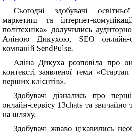
Сьогодні здобувачі освітньо
маркетинг та інтернет-комунікац
політехніка» долучились аудиторно
Аліною Дикухою,
S
ЕО онлайн-с
компаній SendPulse.
Аліна Дикуха розповіла про онл
контексті заявленої теми «Старта
перших клієнтів».
Здобувачі дізнались про перш
онлайн-сервісу 13chats та звичайно
на шляху.
Здобувачі жваво цікавились необ