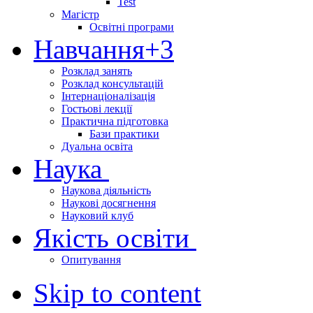
Test
Магістр
Освітні програми
Навчання
+3
Розклад занять
Розклад консультацій
Інтернаціоналізація
Гостьові лекції
Практична підготовка
Бази практики
Дуальна освіта
Наука
Наукова діяльність
Наукові досягнення
Науковий клуб
Якість освіти
Опитування
Skip to content