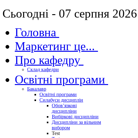
Сьогодні - 07 серпня 2026
Головна
Маркетинг це...
Про кафедру
Склад кафедри
Освітні програми
Бакалавр
Освітні програми
Силабуси дисциплін
Обов’язкові
дисципліни
Вибіркові дисципліни
Дисципліни за вільним
вибором
Test