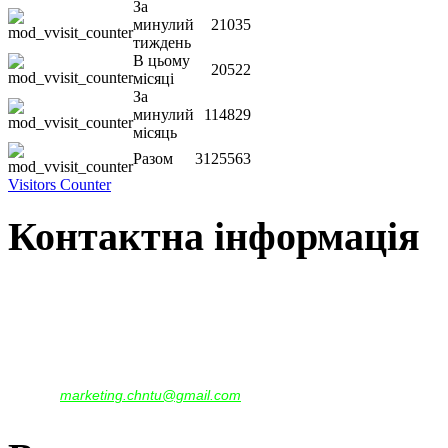
За
минулий
21035
тиждень
В цьому
20522
місяці
За
минулий
114829
місяць
Разом
3125563
Visitors Counter
Контактна інформація
Наша адреса:
м.Чернігів, вул. Шевченка, 95
Корпус - №1, каб. 109, 113
тел. +38(04622) 665-167, (093)596-05-49,
(097)522-95-28,
(050)637-07-17
marketing.chntu@gmail.com
e-mail: