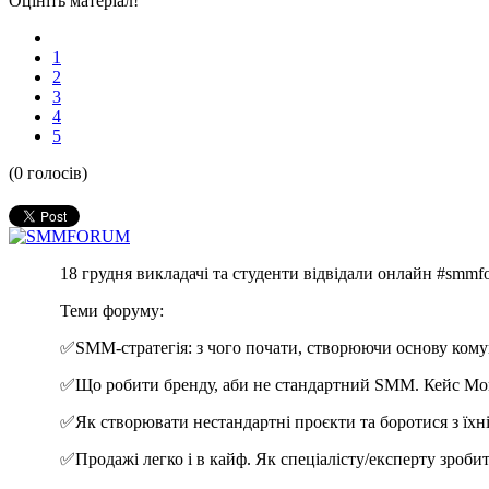
Оцініть матеріал!
1
2
3
4
5
(0 голосів)
18 грудня викладачі та студенти відвідали онлайн #smmf
Теми форуму:
✅
SMM-стратегія: з чого почати, створюючи основу комун
✅
Що робити бренду, аби не стандартний SMM. Кейс Мо
✅
Як створювати нестандартні проєкти та боротися з їх
✅
Продажі легко і в кайф. Як спеціалісту/експерту зроби