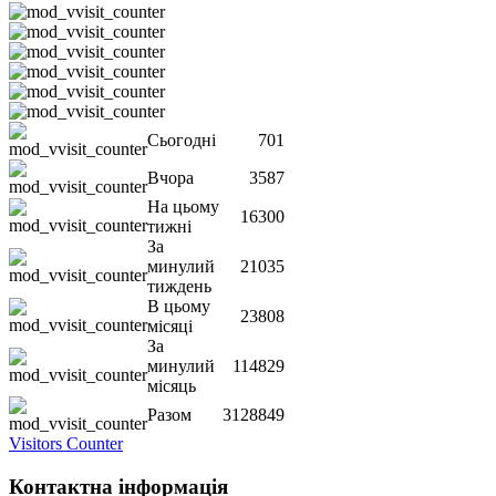
Сьогодні
701
Вчора
3587
На цьому
16300
тижні
За
минулий
21035
тиждень
В цьому
23808
місяці
За
минулий
114829
місяць
Разом
3128849
Visitors Counter
Контактна інформація