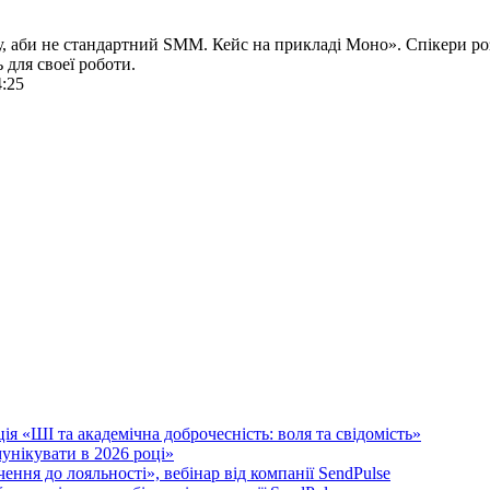
, аби не стандартний SMM. Кейс на прикладі Моно». Спікери ро
 для своеї роботи.
4:25
я «ШІ та академічна доброчесність: воля та свідомість»
унікувати в 2026 році»
ення до лояльності», вебінар від компанії SendPulse