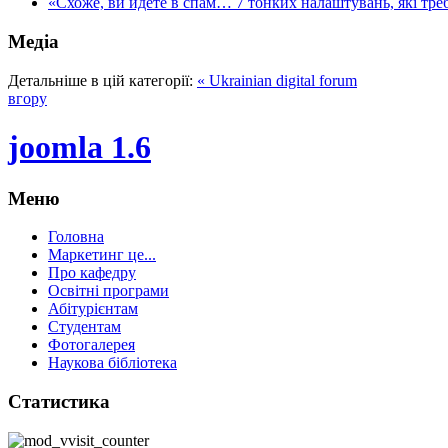
«Схоже, ви йдете в спам… 7 тонких налаштувань, які треба
Медіа
Детальніше в цій категорії:
« Ukrainian digital forum
вгору
joomla 1.6
Меню
Головна
Маркетинг це...
Про кафедру
Освітні програми
Абітурієнтам
Студентам
Фотогалерея
Наукова бібліотека
Статистика