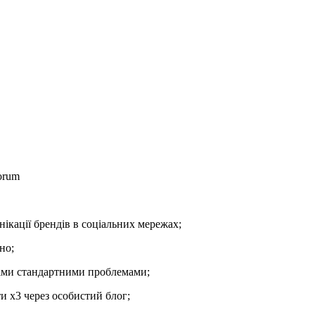
orum
ікації брендів в соціальних мережах;
но;
німи стандартними проблемами;
ти х3 через особистий блог;