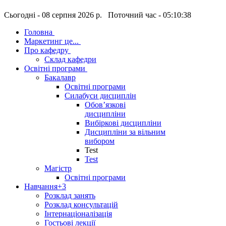
Сьогодні - 08 серпня 2026 р. Поточний час - 05:10:39
Головна
Маркетинг це...
Про кафедру
Склад кафедри
Освітні програми
Бакалавр
Освітні програми
Силабуси дисциплін
Обов’язкові
дисципліни
Вибіркові дисципліни
Дисципліни за вільним
вибором
Test
Test
Магістр
Освітні програми
Навчання
+3
Розклад занять
Розклад консультацій
Інтернаціоналізація
Гостьові лекції