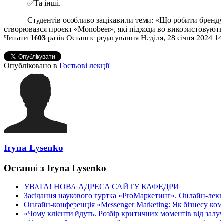
✅
Та інші.
Студентів особливо зацікавили теми:
«
Що робити бренду
створювався проєкт «Monobeer», які підходи во використовують
Читати
1603
разів
Останнє редагування Неділя, 28 січня 2024 1
Опубліковано в
Гостьові лекції
Iryna Lysenko
Останні з Iryna Lysenko
УВАГА! НОВА АДРЕСА САЙТУ КАФЕДРИ
Засідання наукового гуртка «ProМаркетинг». Онлайн-лекці
Онлайн-конференція «Messenger Marketing: Як бізнесу ком
«Чому клієнти йдуть. Розбір критичних моментів від залуч