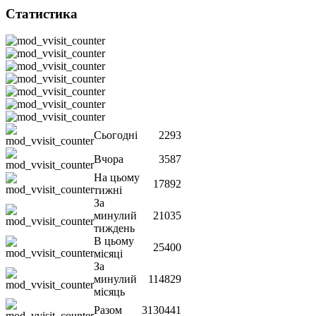
Статистика
Сьогодні
2293
Вчора
3587
На цьому
17892
тижні
За
минулий
21035
тиждень
В цьому
25400
місяці
За
минулий
114829
місяць
Разом
3130441