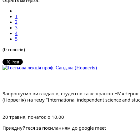
Оцініть матеріал!
1
2
3
4
5
(0 голосів)
Запрошуємо викладачів, студентів та аспірантів НУ «Черніг
(Норвегiя) на тему "International independent science and studies
20 травня, початок о 10.00
Приєднуйтеся за посиланням до google meet 