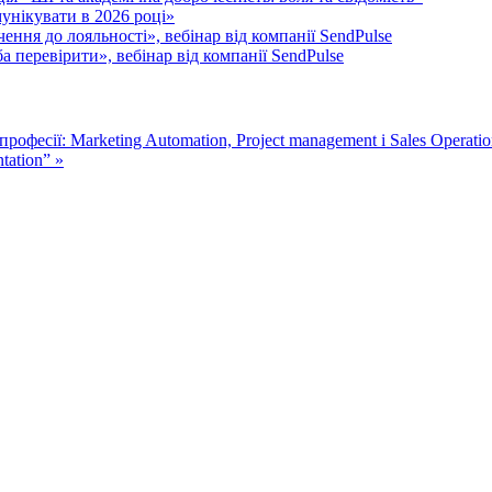
унікувати в 2026 році»
ення до лояльності», вебінар від компанії SendPulse
 перевірити», вебінар від компанії SendPulse
професії: Marketing Automation, Project management і Sales Operati
ntation” »