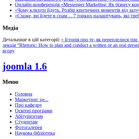
Онлайн-конференція «Messenger Marketing: Як бізнесу ком
«Чому клієнти йдуть. Розбір критичних моментів від залуч
«Схоже, ви йдете в спам… 7 тонких налаштувань, які треба
Медіа
Детальніше в цій категорії:
« Історія про те, як переплелися три 
лекція “Rhetoric: How to plan and conduct a written or an oral prese
вгору
joomla 1.6
Меню
Головна
Маркетинг це...
Про кафедру
Освітні програми
Абітурієнтам
Студентам
Фотогалерея
Наукова бібліотека