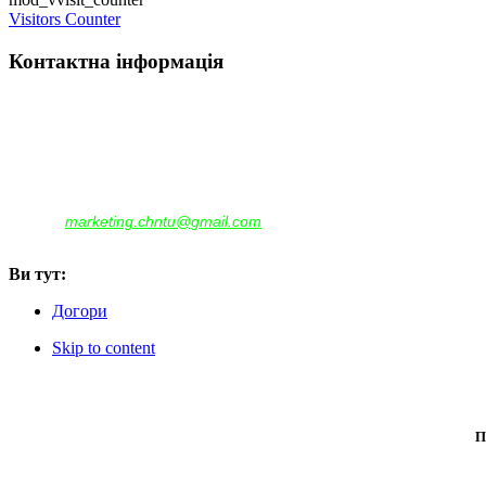
Visitors Counter
Контактна інформація
Наша адреса:
м.Чернігів, вул. Шевченка, 95
Корпус - №1, каб. 109, 113
тел. +38(04622) 665-167, (093)596-05-49,
(097)522-95-28,
(050)637-07-17
marketing.chntu@gmail.com
e-mail:
Ви тут:
Догори
Skip to content
П