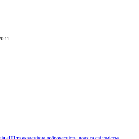
20:11
я «ШІ та академічна доброчесність: воля та свідомість»