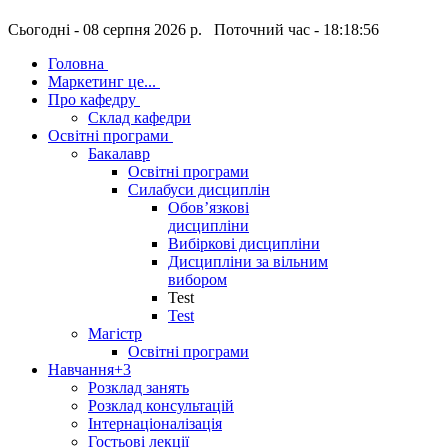
Сьогодні - 08 серпня 2026 р. Поточний час - 18:18:57
Головна
Маркетинг це...
Про кафедру
Склад кафедри
Освітні програми
Бакалавр
Освітні програми
Силабуси дисциплін
Обов’язкові
дисципліни
Вибіркові дисципліни
Дисципліни за вільним
вибором
Test
Test
Магістр
Освітні програми
Навчання
+3
Розклад занять
Розклад консультацій
Інтернаціоналізація
Гостьові лекції