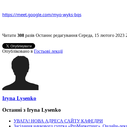
https://meet.google.com/myo-wyks-bqs
Читати
308
разів
Останнє редагування Середа, 15 лютого 2023 
Опубліковано в
Гостьові лекції
Iryna Lysenko
Останні з Iryna Lysenko
УВАГА! НОВА АДРЕСА САЙТУ КАФЕДРИ
Засідання наукового гуртка «ProМаркетинг». Онлайн-лекці