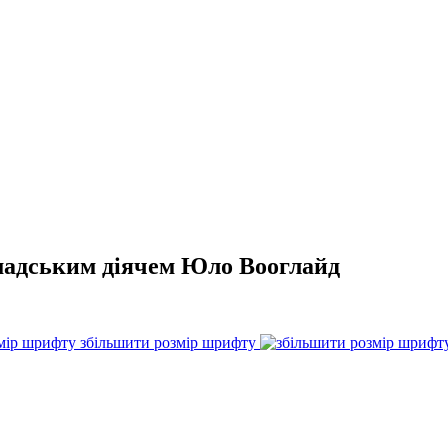
омадським діячем Юло Вооглайд
збільшити розмір шрифту