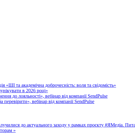
я «ШІ та академічна доброчесність: воля та свідомість»
унікувати в 2026 році»
ення до лояльності», вебінар від компанії SendPulse
 перевірити», вебінар від компанії SendPulse
лучилися до актуального заходу у рамках проєкту #ЯМедіа. Пит
аторам »