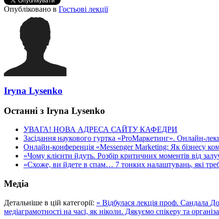
Опубліковано в
Гостьові лекції
Iryna Lysenko
Останні з Iryna Lysenko
УВАГА! НОВА АДРЕСА САЙТУ КАФЕДРИ
Засідання наукового гуртка «ProМаркетинг». Онлайн-лекці
Онлайн-конференція «Messenger Marketing: Як бізнесу ком
«Чому клієнти йдуть. Розбір критичних моментів від залуч
«Схоже, ви йдете в спам… 7 тонких налаштувань, які треба
Медіа
Детальніше в цій категорії:
« Відбулася лекція проф. Сандала
До
медіаграмотності на часі, як ніколи. Дякуємо спікеру та організ