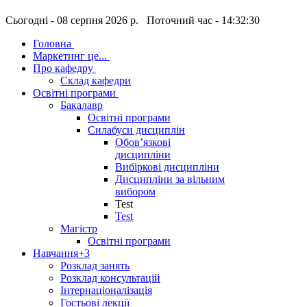
Сьогодні - 08 серпня 2026 р. Поточний час - 14:32:30
Головна
Маркетинг це...
Про кафедру
Склад кафедри
Освітні програми
Бакалавр
Освітні програми
Силабуси дисциплін
Обов’язкові
дисципліни
Вибіркові дисципліни
Дисципліни за вільним
вибором
Test
Test
Магістр
Освітні програми
Навчання
+3
Розклад занять
Розклад консультацій
Інтернаціоналізація
Гостьові лекції