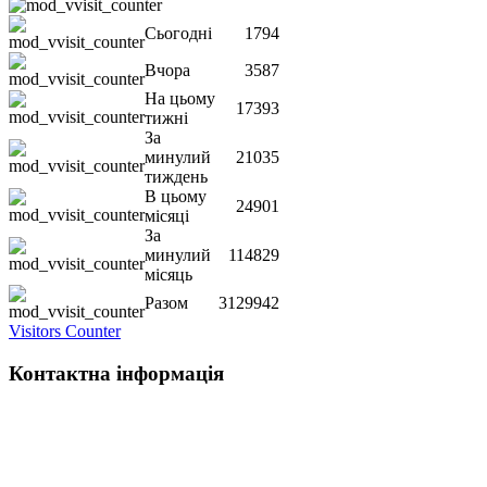
Сьогодні
1794
Вчора
3587
На цьому
17393
тижні
За
минулий
21035
тиждень
В цьому
24901
місяці
За
минулий
114829
місяць
Разом
3129942
Visitors Counter
Контактна інформація
Наша адреса:
м.Чернігів, вул. Шевченка, 95
Корпус - №1, каб. 109, 113
тел. +38(04622) 665-167, (093)596-05-49,