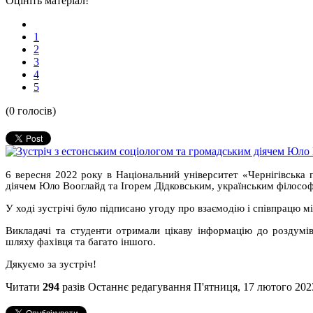
Оцініть матеріал!
1
2
3
4
5
(0 голосів)
6 вересня 2022 року в Національний університет «Чернігівська 
діячем Юло Вооглайд та Ігорем Дідковським, українським філосо
У ході зустрічі було підписано угоду про взаємодію і співпрац
Викладачі та студенти отримали цікаву інформацію до роздумів
шляху фахівця та багато іншого.
Дякуємо за зустріч!
Читати
294
разів
Останнє редагування П'ятниця, 17 лютого 202