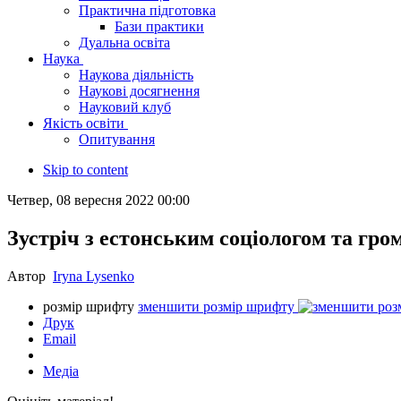
Практична підготовка
Бази практики
Дуальна освіта
Наука
Наукова діяльність
Наукові досягнення
Науковий клуб
Якість освіти
Опитування
Skip to content
Четвер, 08 вересня 2022 00:00
Зустріч з естонським соціологом та гр
Автор
Iryna Lysenko
розмір шрифту
зменшити розмір шрифту
Друк
Email
Медіа