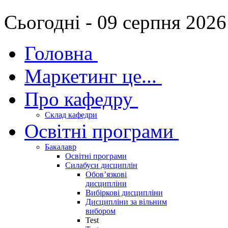
Сьогодні - 09 серпня 2026
Головна
Маркетинг це...
Про кафедру
Склад кафедри
Освітні програми
Бакалавр
Освітні програми
Силабуси дисциплін
Обов’язкові
дисципліни
Вибіркові дисципліни
Дисципліни за вільним
вибором
Test