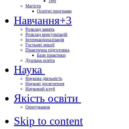
Test
Магістр
Освітні програми
Навчання
+3
Розклад занять
Розклад консультацій
Інтернаціоналізація
Гостьові лекції
Практична підготовка
Бази практики
Дуальна освіта
Наука
Наукова діяльність
Наукові досягнення
Науковий клуб
Якість освіти
Опитування
Skip to content