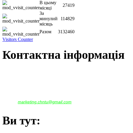
В цьому
27419
місяці
За
минулий
114829
місяць
Разом
3132460
Visitors Counter
Контактна інформація
Наша адреса:
м.Чернігів, вул. Шевченка, 95
Корпус - №1, каб. 109, 113
тел. +38(04622) 665-167, (093)596-05-49,
(097)522-95-28,
(050)637-07-17
marketing.chntu@gmail.com
e-mail:
Ви тут: