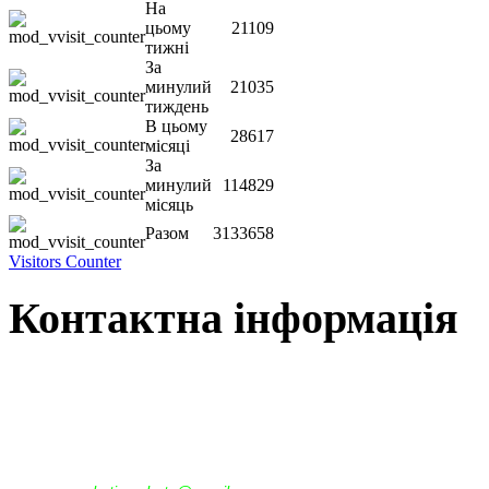
На
цьому
21109
тижні
За
минулий
21035
тиждень
В цьому
28617
місяці
За
минулий
114829
місяць
Разом
3133658
Visitors Counter
Контактна інформація
Наша адреса:
м.Чернігів, вул. Шевченка, 95
Корпус - №1, каб. 109, 113
тел. +38(04622) 665-167, (093)596-05-49,
(097)522-95-28,
(050)637-07-17