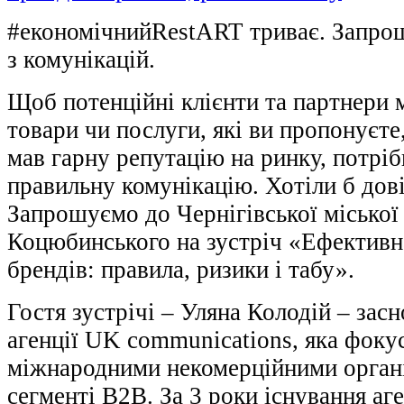
#економічнийRestART триває. Запро
з комунікацій.
Щоб потенційні клієнти та партнери 
товари чи послуги, які ви пропонуєте
мав гарну репутацію на ринку, потрі
правильну комунікацію. Хотіли б дов
Запрошуємо до Чернігівської міської
Коцюбинського на зустріч «Ефективна
брендів: правила, ризики і табу».
Гостя зустрічі – Уляна Колодій – зас
агенції UK communications, яка фокус
міжнародними некомерційними органі
сегменті В2В. За 3 роки існування аг