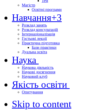
Test
Магістр
Освітні програми
Навчання
+3
Розклад занять
Розклад консультацій
Інтернаціоналізація
Гостьові лекції
Практична підготовка
Бази практики
Дуальна освіта
Наука
Наукова діяльність
Наукові досягнення
Науковий клуб
Якість освіти
Опитування
Skip to content