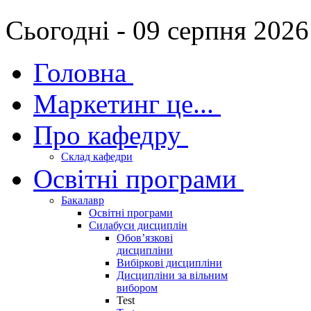
Сьогодні - 09 серпня 2026
Головна
Маркетинг це...
Про кафедру
Склад кафедри
Освітні програми
Бакалавр
Освітні програми
Силабуси дисциплін
Обов’язкові
дисципліни
Вибіркові дисципліни
Дисципліни за вільним
вибором
Test