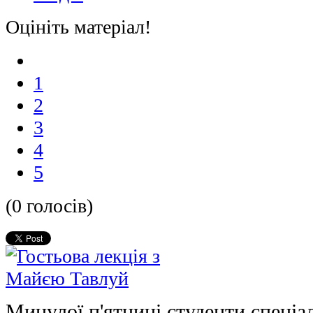
Оцініть матеріал!
1
2
3
4
5
(0 голосів)
Минулої п'ятниці студенти спеціа