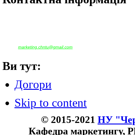
Наша адреса:
м.Чернігів, вул. Шевченка, 95
Корпус - №1, каб. 109, 113
тел. +38(04622) 665-167, (093)596-05-49,
(097)522-95-28,
(050)637-07-17
marketing.chntu@gmail.com
e-mail:
Ви тут:
Догори
Skip to content
© 2015-2021
НУ "Чер
Кафедра маркетингу, P