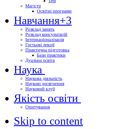
Test
Магістр
Освітні програми
Навчання
+3
Розклад занять
Розклад консультацій
Інтернаціоналізація
Гостьові лекції
Практична підготовка
Бази практики
Дуальна освіта
Наука
Наукова діяльність
Наукові досягнення
Науковий клуб
Якість освіти
Опитування
Skip to content