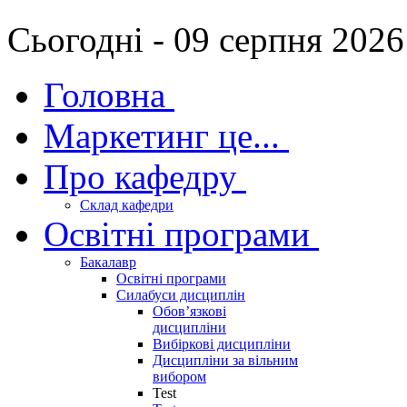
Сьогодні - 09 серпня 2026
Головна
Маркетинг це...
Про кафедру
Склад кафедри
Освітні програми
Бакалавр
Освітні програми
Силабуси дисциплін
Обов’язкові
дисципліни
Вибіркові дисципліни
Дисципліни за вільним
вибором
Test