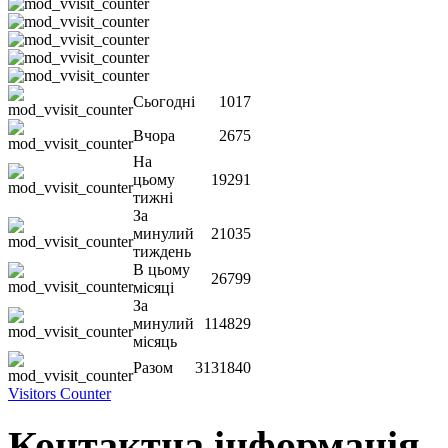
Сьогодні
1017
Вчора
2675
На
цьому
19291
тижні
За
минулий
21035
тиждень
В цьому
26799
місяці
За
минулий
114829
місяць
Разом
3131840
Visitors Counter
Контактна інформація