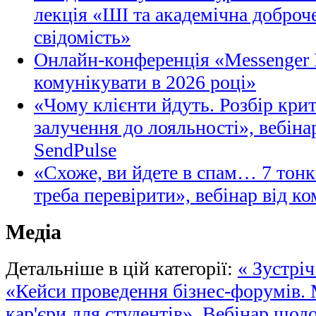
лекція «ШІ та академічна доброче
свідомість»
Онлайн-конференція «Messenger M
комунікувати в 2026 році»
«Чому клієнти йдуть. Розбір кри
залучення до лояльності», вебіна
SendPulse
«Схоже, ви йдете в спам… 7 тонк
треба перевірити», вебінар від ко
Медіа
Детальніше в цій категорії:
« Зустрі
«Кейси проведення бізнес-форумів.
кар'єри для студентів».
Вебінар щодо