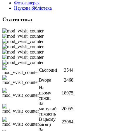
Фотогалерея
Наукова бібліотека
Статистика
Сьогодні
3544
Вчора
2468
На
цьому
18975
тижні
За
минулий
20055
тиждень
В цьому
23064
місяці
За