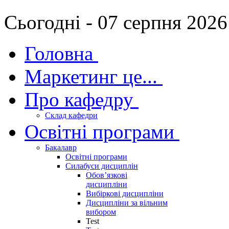
Сьогодні - 07 серпня 2026
Головна
Маркетинг це...
Про кафедру
Склад кафедри
Освітні програми
Бакалавр
Освітні програми
Силабуси дисциплін
Обов’язкові
дисципліни
Вибіркові дисципліни
Дисципліни за вільним
вибором
Test