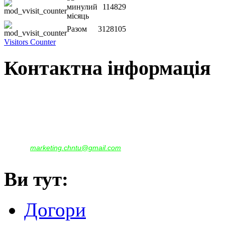
минулий
114829
місяць
Разом
3128105
Visitors Counter
Контактна інформація
Наша адреса:
м.Чернігів, вул. Шевченка, 95
Корпус - №1, каб. 109, 113
тел. +38(04622) 665-167, (093)596-05-49,
(097)522-95-28,
(050)637-07-17
marketing.chntu@gmail.com
e-mail:
Ви тут:
Догори