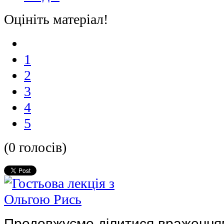
Оцініть матеріал!
1
2
3
4
5
(0 голосів)
Продовжуємо ділитися враження