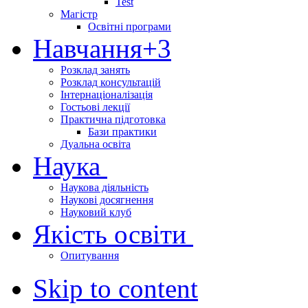
Test
Магістр
Освітні програми
Навчання
+3
Розклад занять
Розклад консультацій
Інтернаціоналізація
Гостьові лекції
Практична підготовка
Бази практики
Дуальна освіта
Наука
Наукова діяльність
Наукові досягнення
Науковий клуб
Якість освіти
Опитування
Skip to content