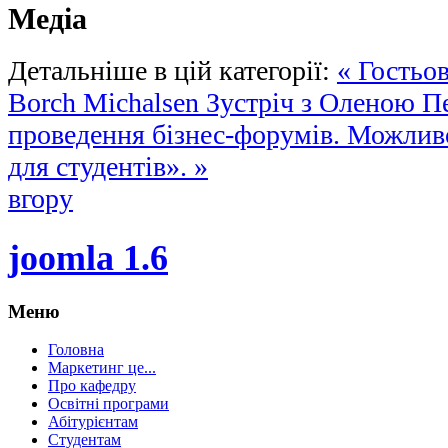
Медіа
Детальніше в цій категорії:
« Гостьов
Borch Michalsen
Зустріч з Оленою П
проведення бізнес-форумів. Можливо
для студентів». »
вгору
joomla 1.6
Меню
Головна
Маркетинг це...
Про кафедру
Освітні програми
Абітурієнтам
Студентам