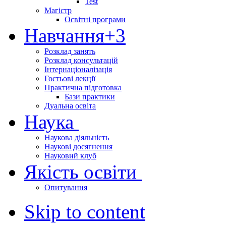
Test
Магістр
Освітні програми
Навчання
+3
Розклад занять
Розклад консультацій
Інтернаціоналізація
Гостьові лекції
Практична підготовка
Бази практики
Дуальна освіта
Наука
Наукова діяльність
Наукові досягнення
Науковий клуб
Якість освіти
Опитування
Skip to content