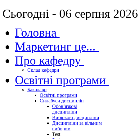
Сьогодні - 06 серпня 2026
Головна
Маркетинг це...
Про кафедру
Склад кафедри
Освітні програми
Бакалавр
Освітні програми
Силабуси дисциплін
Обов’язкові
дисципліни
Вибіркові дисципліни
Дисципліни за вільним
вибором
Test