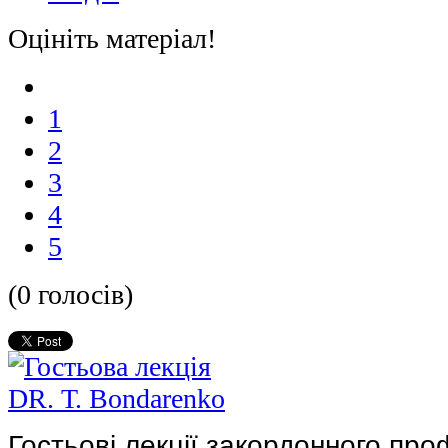
Оцініть матеріал!
1
2
3
4
5
(0 голосів)
Гостьові лекції закордонного пр