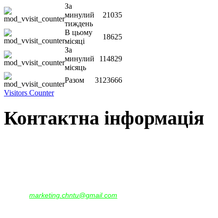
За
минулий
21035
тиждень
В цьому
18625
місяці
За
минулий
114829
місяць
Разом
3123666
Visitors Counter
Контактна інформація
Наша адреса:
м.Чернігів, вул. Шевченка, 95
Корпус - №1, каб. 109, 113
тел. +38(04622) 665-167, (093)596-05-49,
(097)522-95-28,
(050)637-07-17
marketing.chntu@gmail.com
e-mail: