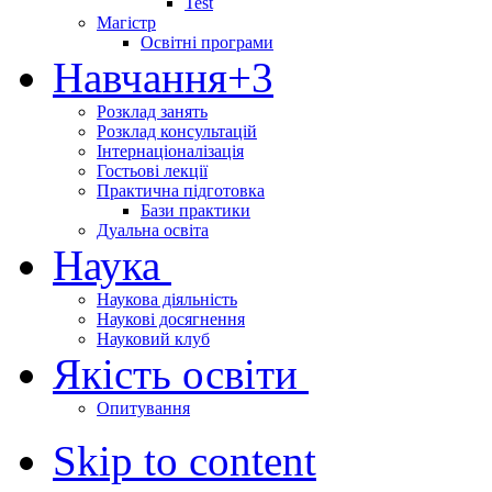
Test
Магістр
Освітні програми
Навчання
+3
Розклад занять
Розклад консультацій
Інтернаціоналізація
Гостьові лекції
Практична підготовка
Бази практики
Дуальна освіта
Наука
Наукова діяльність
Наукові досягнення
Науковий клуб
Якість освіти
Опитування
Skip to content