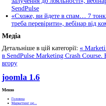
залучення до лояльності», вебіна
SendPulse
«Схоже, ви йдете в спам… 7 тонк
треба перевірити», вебінар від ко
Медіа
Детальніше в цій категорії:
« Marketi
в SendPulse
Marketing Crash Course.
вгору
joomla 1.6
Меню
Головна
Маркетинг це...