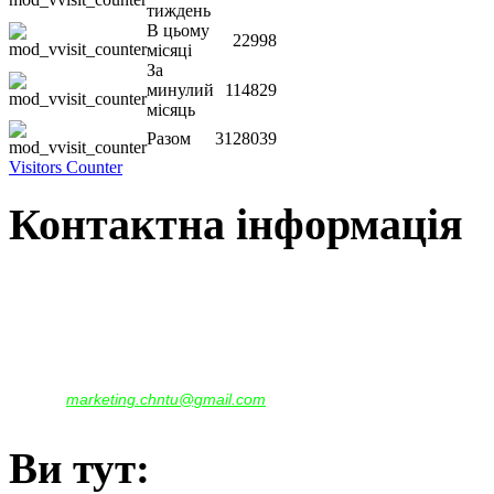
тиждень
В цьому
22998
місяці
За
минулий
114829
місяць
Разом
3128039
Visitors Counter
Контактна інформація
Наша адреса:
м.Чернігів, вул. Шевченка, 95
Корпус - №1, каб. 109, 113
тел. +38(04622) 665-167, (093)596-05-49,
(097)522-95-28,
(050)637-07-17
marketing.chntu@gmail.com
e-mail:
Ви тут: