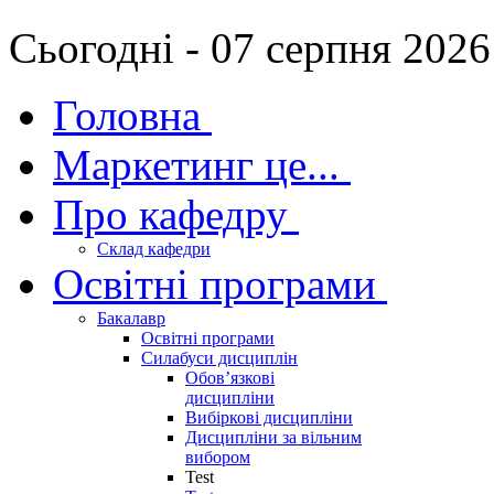
Сьогодні - 07 серпня 2026
Головна
Маркетинг це...
Про кафедру
Склад кафедри
Освітні програми
Бакалавр
Освітні програми
Силабуси дисциплін
Обов’язкові
дисципліни
Вибіркові дисципліни
Дисципліни за вільним
вибором
Test