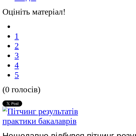
Оцініть матеріал!
1
2
3
4
5
(0 голосів)
Нещодавно відбувся пітчинг резу