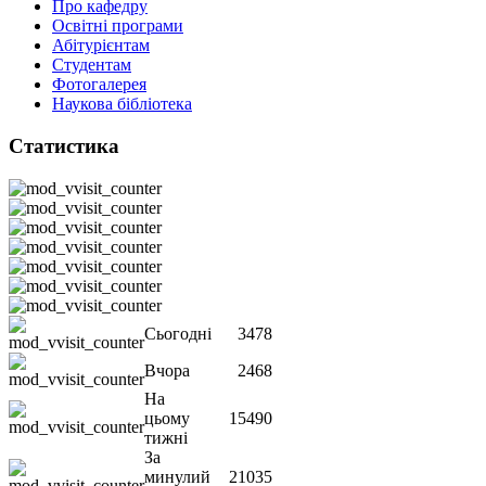
Про кафедру
Освітні програми
Абітурієнтам
Студентам
Фотогалерея
Наукова бібліотека
Статистика
Сьогодні
3478
Вчора
2468
На
цьому
15490
тижні
За
минулий
21035