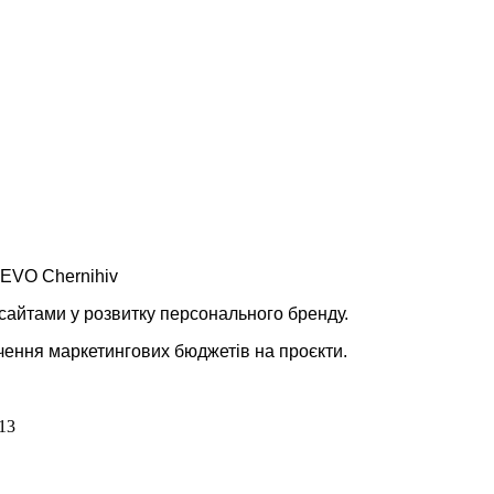
в EVO Chernihiv
нсайтами у розвитку персонального бренду.
чення маркетингових бюджетів на проєкти.
13