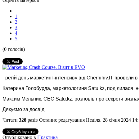
Оцініть матеріал!
1
2
3
4
5
(0 голосів)
Третій день маркетинг-інтенсиву від Chernihiv.IT провели 
Катерина Голобурда, маркетологиня Satu.kz, поділилася і
Максим Мельник, CEO Satu.kz, розповів про секрети визна
Дякуємо за досвід!
Читати
328
разів
Останнє редагування Неділя, 28 січня 2024 14:
Опубліковано в
Практика