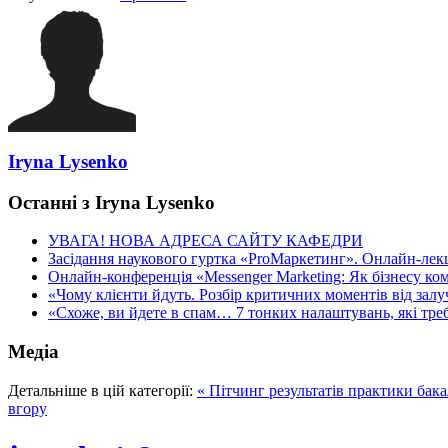
Iryna Lysenko
Останні з Iryna Lysenko
УВАГА! НОВА АДРЕСА САЙТУ КАФЕДРИ
Засідання наукового гуртка «ProМаркетинг». Онлайн-лекці
Онлайн-конференція «Messenger Marketing: Як бізнесу ком
«Чому клієнти йдуть. Розбір критичних моментів від залуч
«Схоже, ви йдете в спам… 7 тонких налаштувань, які треба
Медіа
Детальніше в цій категорії:
« Пітчинг результатів практики бак
вгору