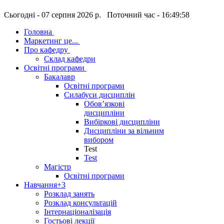
Сьогодні - 07 серпня 2026 р. Поточний час - 16:49:58
Головна
Маркетинг це...
Про кафедру
Склад кафедри
Освітні програми
Бакалавр
Освітні програми
Силабуси дисциплін
Обов’язкові
дисципліни
Вибіркові дисципліни
Дисципліни за вільним
вибором
Test
Test
Магістр
Освітні програми
Навчання
+3
Розклад занять
Розклад консультацій
Інтернаціоналізація
Гостьові лекції