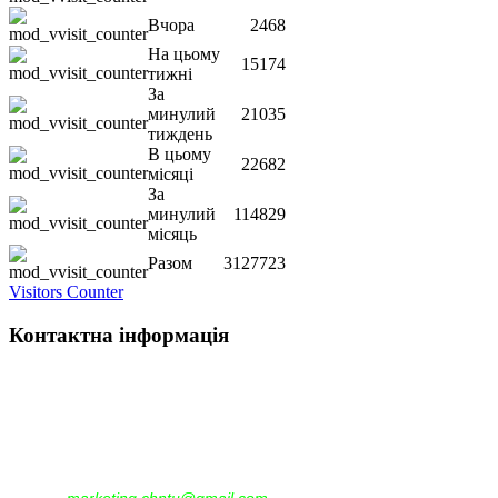
Вчора
2468
На цьому
15174
тижні
За
минулий
21035
тиждень
В цьому
22682
місяці
За
минулий
114829
місяць
Разом
3127723
Visitors Counter
Контактна інформація
Наша адреса:
м.Чернігів, вул. Шевченка, 95
Корпус - №1, каб. 109, 113
тел. +38(04622) 665-167, (093)596-05-49,
(097)522-95-28,
(050)637-07-17