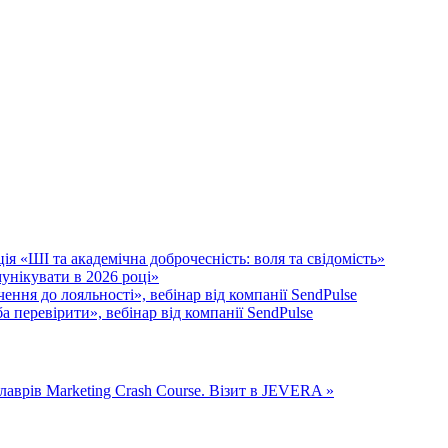
я «ШІ та академічна доброчесність: воля та свідомість»
унікувати в 2026 році»
ення до лояльності», вебінар від компанії SendPulse
 перевірити», вебінар від компанії SendPulse
алаврів
Marketing Crash Course. Візит в JEVERA »