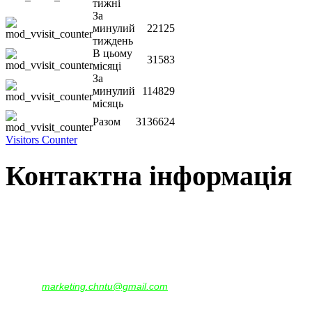
тижні
За
минулий
22125
тиждень
В цьому
31583
місяці
За
минулий
114829
місяць
Разом
3136624
Visitors Counter
Контактна інформація
Наша адреса:
м.Чернігів, вул. Шевченка, 95
Корпус - №1, каб. 109, 113
тел. +38(04622) 665-167, (093)596-05-49,
(097)522-95-28,
(050)637-07-17
marketing.chntu@gmail.com
e-mail: