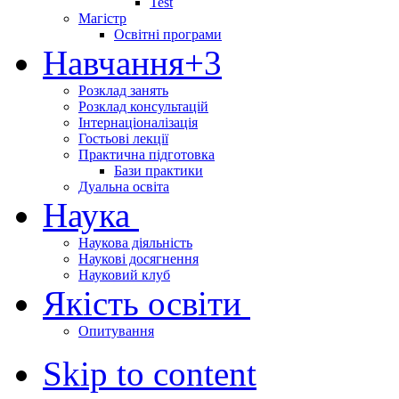
Test
Магістр
Освітні програми
Навчання
+3
Розклад занять
Розклад консультацій
Інтернаціоналізація
Гостьові лекції
Практична підготовка
Бази практики
Дуальна освіта
Наука
Наукова діяльність
Наукові досягнення
Науковий клуб
Якість освіти
Опитування
Skip to content