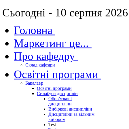
Сьогодні - 10 серпня 2026
Головна
Маркетинг це...
Про кафедру
Склад кафедри
Освітні програми
Бакалавр
Освітні програми
Силабуси дисциплін
Обов’язкові
дисципліни
Вибіркові дисципліни
Дисципліни за вільним
вибором
Test