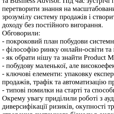
та Business Advisor. Під час зустрічі
перетворити знання на масштабовани
зрозумілу систему продажів і створи
доходу без постійного вигорання.
Обговорили:
- покроковий план побудови системн
- філософію ринку онлайн-освіти та 
- як обрати нішу та знайти Product M
- побудову маленької, але високоеф
- ключові елементи: упаковку експер
продажів, трафік та автоматизацію п
- типові помилки на старті та спосо
Окрему увагу приділили роботі з ау
диверсифікації ризиків, окупності т