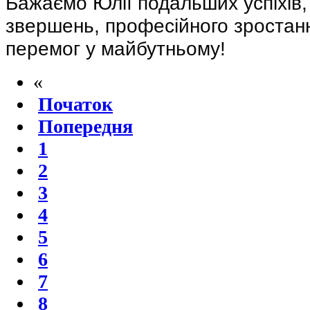
Бажаємо Юлії подальших успіхів,
звершень, професійного зростан
перемог у майбутньому!
«
Початок
Попередня
1
2
3
4
5
6
7
8