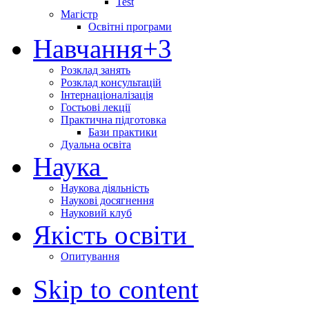
Test
Магістр
Освітні програми
Навчання
+3
Розклад занять
Розклад консультацій
Інтернаціоналізація
Гостьові лекції
Практична підготовка
Бази практики
Дуальна освіта
Наука
Наукова діяльність
Наукові досягнення
Науковий клуб
Якість освіти
Опитування
Skip to content