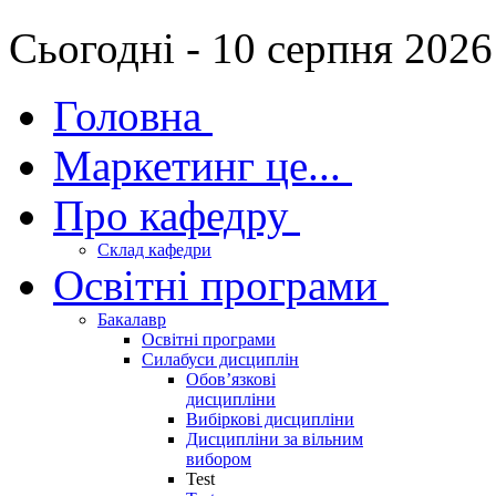
Сьогодні - 10 серпня 2026
Головна
Маркетинг це...
Про кафедру
Склад кафедри
Освітні програми
Бакалавр
Освітні програми
Силабуси дисциплін
Обов’язкові
дисципліни
Вибіркові дисципліни
Дисципліни за вільним
вибором
Test