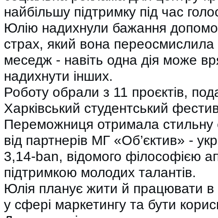
найбільшу підтримку під час голо
Юлію надихнули бажання допомо
страх, який вона переосмислила у 
меседж - навіть одна дія може вр
надихнути інших.
Роботу обрали з 11 проєктів, под
Харківський студентський фести
Переможниця отримала стильну 
від партнерів МГ «Об’єктив» - ук
3,14-ban, відомого філософією ап
підтримкою молодих талантів.
Юлія планує жити й працювати в 
у сфері маркетингу та бути корис