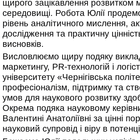
щирого зацікавлення розвитком м
середовищі. Робота Юлії продем
рівень аналітичного мислення, ак
дослідження та практичну цінніс
висновків.
Висловлюємо щиру подяку викл
маркетингу, PR-технологій і логі
університету «Чернігівська політе
професіоналізм, підтримку та ст
умов для наукового розвитку здоб
Окрема подяка науковому керів
Валентині Анатоліївні за цінні по
науковий супровід і віру в потенц