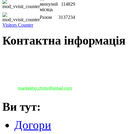
минулий
114829
місяць
Разом
3137234
Visitors Counter
Контактна інформація
Наша адреса:
м.Чернігів, вул. Шевченка, 95
Корпус - №1, каб. 109, 113
тел. +38(04622) 665-167, (093)596-05-49,
(097)522-95-28,
(050)637-07-17
marketing.chntu@gmail.com
e-mail:
Ви тут:
Догори