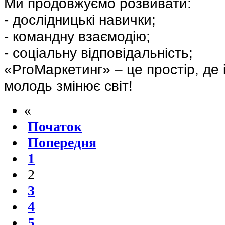
Ми продовжуємо розвивати:
- дослідницькі навички;
- командну взаємодію;
- соціальну відповідальність;
«ProМаркетинг» – це простір, де і
молодь змінює світ!
«
Початок
Попередня
1
2
3
4
5