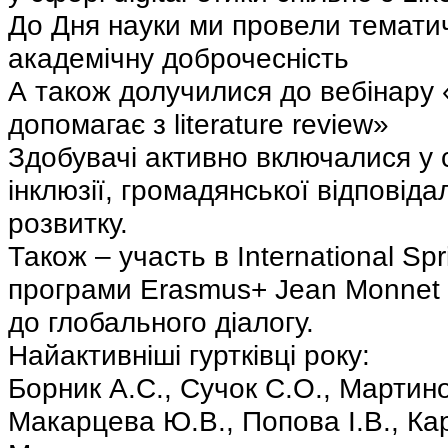
До Дня науки ми провели темати
академічну доброчесність
А також долучилися до вебінару 
допомагає з literature review»
Здобувачі активно включалися у со
інклюзії, громадянської відповіда
розвитку.
Також – участь в International Sp
програми Erasmus+ Jean Monnet 
до глобального діалогу.
Найактивніші гуртківці року:
Борник А.С., Сучок С.О., Мартино
Макарцева Ю.В., Попова І.В., Ка