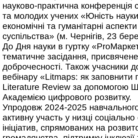
науково‑практична конференція ст
та молодих учених «Юність науки
економічні та гуманітарні аспекти
суспільства» (м. Чернігів, 23 бере
До Дня науки в гуртку «ProМарке
тематичне засідання, присвячене
доброчесності. Також учасники д
вебінару «Litmaps: як заповнити 
Literature Review за допомогою Ш
Академією цифрового розвитку.
Упродовж 2024-2025 навчального 
активну участь у низці соціально
ініціатив, спрямованих на розвит
громадянства, підтримку інклюзії