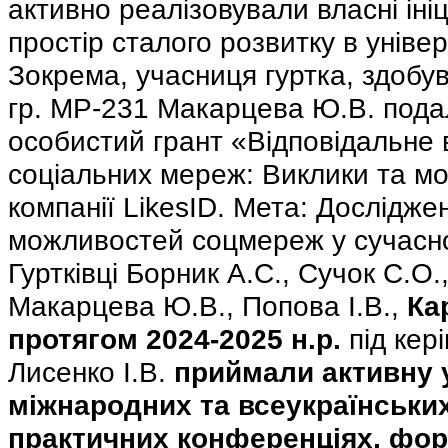
активно реалізовували власні ін
простір сталого розвитку в універ
Зокрема, учасниця гуртка, здобу
гр. МР-231 Макарцева Ю.В. пода
особистий грант «Відповідальне
соціальних мереж: Виклики та мо
компанії LikesID. Мета: Дослідже
можливостей соцмереж у сучасно
Гуртківці Борник А.С., Сучок С.О.
Макарцева Ю.В., Попова І.В.,
Ка
протягом 2024-2025 н.р.
під кер
Лисенко І.В.
приймали активну 
міжнародних та всеукраїнськи
практичних конференціях, фор