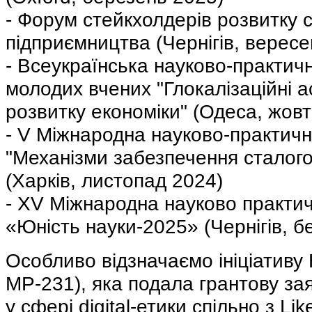
- Форум стейкхолдерів розвитку 
підприємництва (Чернігів, вересе
- Всеукраїнська науково-практич
молодих вчених "Глокалізаційні а
розвитку економіки" (Одеса, жов
- V Міжнародна науково-практич
"Механізми забезпечення сталого
(Харків, листопад 2024)
- ХV Міжнародна науково практи
«Юність науки-2025» (Чернігів, б
Особливо відзначаємо ініціативу 
МР-231), яка подала грантову за
у сфері digital-етики спільно з Lik