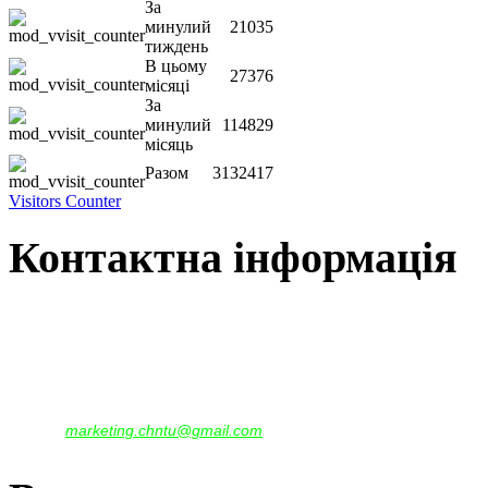
За
минулий
21035
тиждень
В цьому
27376
місяці
За
минулий
114829
місяць
Разом
3132417
Visitors Counter
Контактна інформація
Наша адреса:
м.Чернігів, вул. Шевченка, 95
Корпус - №1, каб. 109, 113
тел. +38(04622) 665-167, (093)596-05-49,
(097)522-95-28,
(050)637-07-17
marketing.chntu@gmail.com
e-mail: