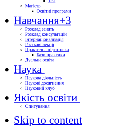
Test
Магістр
Освітні програми
Навчання
+3
Розклад занять
Розклад консультацій
Інтернаціоналізація
Гостьові лекції
Практична підготовка
Бази практики
Дуальна освіта
Наука
Наукова діяльність
Наукові досягнення
Науковий клуб
Якість освіти
Опитування
Skip to content