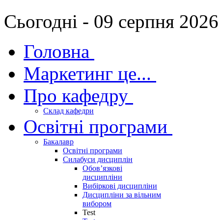
Сьогодні - 09 серпня 2026
Головна
Маркетинг це...
Про кафедру
Склад кафедри
Освітні програми
Бакалавр
Освітні програми
Силабуси дисциплін
Обов’язкові
дисципліни
Вибіркові дисципліни
Дисципліни за вільним
вибором
Test