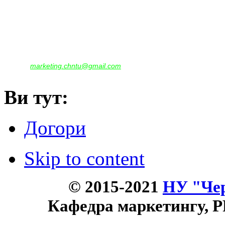
Наша адреса:
м.Чернігів, вул. Шевченка, 95
Корпус - №1, каб. 109, 113
тел. +38(04622) 665-167, (093)596-05-49,
(097)522-95-28,
(050)637-07-17
marketing.chntu@gmail.com
e-mail:
Ви тут:
Догори
Skip to content
© 2015-2021
НУ "Чер
Кафедра маркетингу, P