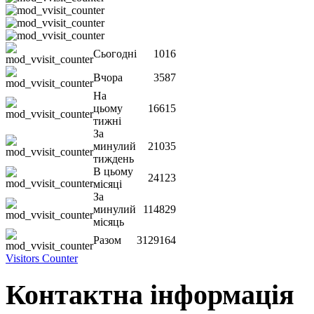
Сьогодні
1016
Вчора
3587
На
цьому
16615
тижні
За
минулий
21035
тиждень
В цьому
24123
місяці
За
минулий
114829
місяць
Разом
3129164
Visitors Counter
Контактна інформація