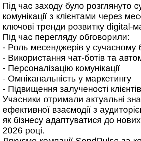
Під час заходу було розглянуто су
комунікації з клієнтами через ме
ключові тренди розвитку digital-м
Під час перегляду обговорили: 
- Роль месенджерів у сучасному б
- Використання чат-ботів та авто
- Персоналізацію комунікації
- Омніканальність у маркетингу
- Підвищення залученості клієнті
Учасники отримали актуальні зна
ефективної взаємодії з аудиторією
як бізнесу адаптуватися до нових 
2026 році.
Дякуємо компанії SendPulse за ко