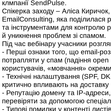
клмпанії SendPulse.
Спікерка заходу – Аліса Киричок
EmailConsulting, яка поділилася
та інструментами для контролю р
й уникнення проблем зі спамом.
Під час вебінару учасники розгля
- Перші ознаки того, що email-р
потрапляти у спам (падіння open 
користувачів, «мовчання» окреми
- Технічні налаштування (SPF, DK
критично впливають на доставку
- Репутацію домену та IP-адреси, 
перевіряти за допомогою спеціаль
- Типові помилки у контенті лист