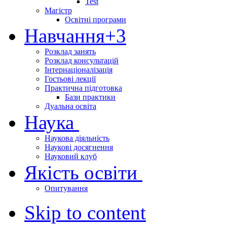
Test
Магістр
Освітні програми
Навчання
+3
Розклад занять
Розклад консультацій
Інтернаціоналізація
Гостьові лекції
Практична підготовка
Бази практики
Дуальна освіта
Наука
Наукова діяльність
Наукові досягнення
Науковий клуб
Якість освіти
Опитування
Skip to content