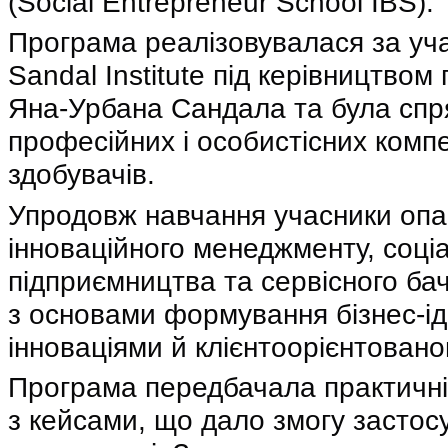
(Social Entrepreneur School IBS).
Програма реалізовувалася за участ
Sandal Institute під керівництво
Яна-Урбана Сандала та була спр
професійних і особистісних комп
здобувачів.
Упродовж навчання учасники оп
інноваційного менеджменту, соці
підприємництва та сервісного ба
з основами формування бізнес-ід
інноваціями й клієнтоорієнтованог
Програма передбачала практичні
з кейсами, що дало змогу застосу