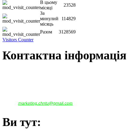
В цьому
23528
місяці
За
минулий
114829
місяць
Разом
3128569
Visitors Counter
Контактна інформація
Наша адреса:
м.Чернігів, вул. Шевченка, 95
Корпус - №1, каб. 109, 113
тел. +38(04622) 665-167, (093)596-05-49,
(097)522-95-28,
(050)637-07-17
marketing.chntu@gmail.com
e-mail:
Ви тут: