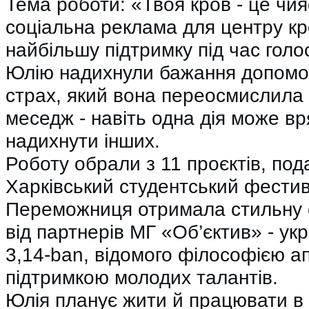
Тема роботи: «Твоя кров - це чия
соціальна реклама для центру кр
найбільшу підтримку під час голо
Юлію надихнули бажання допомо
страх, який вона переосмислила у 
меседж - навіть одна дія може вр
надихнути інших.
Роботу обрали з 11 проєктів, под
Харківський студентський фести
Переможниця отримала стильну 
від партнерів МГ «Об’єктив» - ук
3,14-ban, відомого філософією ап
підтримкою молодих талантів.
Юлія планує жити й працювати в 