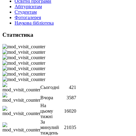
Освітні програми
Абітурієнтам
Студентам
Фотогалерея
Наукова бібліотека
Статистика
Сьогодні
421
Вчора
3587
На
цьому
16020
тижні
За
минулий
21035
тиждень