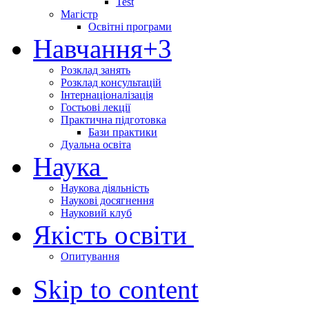
Test
Магістр
Освітні програми
Навчання
+3
Розклад занять
Розклад консультацій
Інтернаціоналізація
Гостьові лекції
Практична підготовка
Бази практики
Дуальна освіта
Наука
Наукова діяльність
Наукові досягнення
Науковий клуб
Якість освіти
Опитування
Skip to content