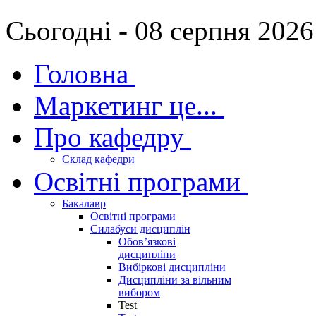
Сьогодні - 08 серпня 2026
Головна
Маркетинг це...
Про кафедру
Склад кафедри
Освітні програми
Бакалавр
Освітні програми
Силабуси дисциплін
Обов’язкові
дисципліни
Вибіркові дисципліни
Дисципліни за вільним
вибором
Test