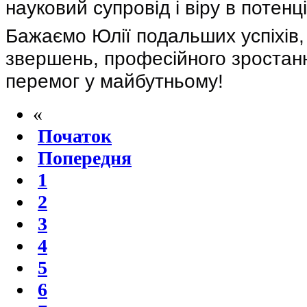
науковий супровід і віру в потенц
Бажаємо Юлії подальших успіхів,
звершень, професійного зростан
перемог у майбутньому!
«
Початок
Попередня
1
2
3
4
5
6