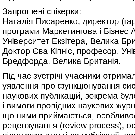
Запрошені спікерки:
Наталія Писаренко, директор (гар
програми Маркетингова і Бізнес 
Університет Екзітера, Велика Бри
Доктор Єва Кіпніс, професор, Ун
Бредфорда, Велика Британія.
Під час зустрічі учасники отрима
уявлення про функціонування си
наукових публікацій, зокрема бул
і вимоги провідних наукових журн
що ними приймаються, особливос
рецензування (review process), о