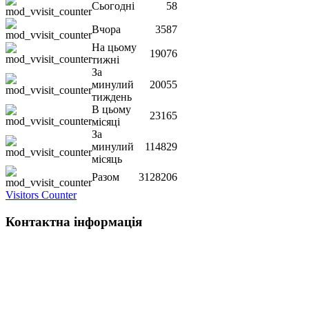
Сьогодні
58
Вчора
3587
На цьому
19076
тижні
За
минулий
20055
тиждень
В цьому
23165
місяці
За
минулий
114829
місяць
Разом
3128206
Visitors Counter
Контактна інформація
Наша адреса:
м.Чернігів, вул. Шевченка, 95
Корпус - №1, каб. 109, 113
тел. +38(04622) 665-167, (093)596-05-49,
(097)522-95-28,
(050)637-07-17