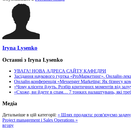
Iryna Lysenko
Останні з Iryna Lysenko
УВАГА! НОВА АДРЕСА САЙТУ КАФЕДРИ
Засідання наукового гуртка «ProМаркетинг». Онлайн-лекці
Онлайн-конференція «Messenger Marketing: Як бізнесу ком
«Чому клієнти йдуть. Розбір критичних моментів від залуч
«Схоже, ви йдете в спам… 7 тонких налаштувань, які треба
Медіа
Детальніше в цій категорії:
« Шлях продакта: розв'язуємо задачу
Project management і Sales Operations »
вгору