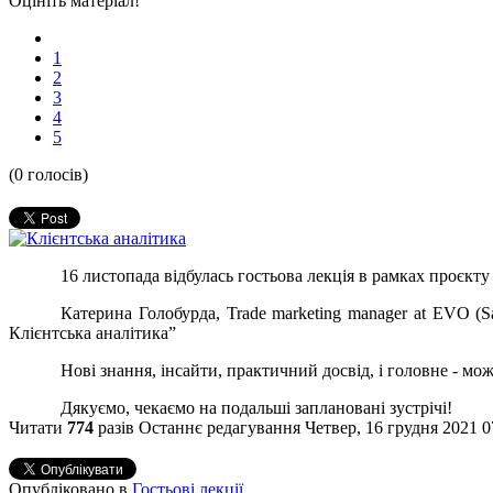
Оцініть матеріал!
1
2
3
4
5
(0 голосів)
16 листопада відбулась гостьова лекція в рамках проєкту 
Катерина Голобурда, Trade marketing manager at EVO (
Клієнтська аналітика”
Нові знання, інсайти, практичний досвід, і головне - можл
Дякуємо, чекаємо на подальші заплановані зустрічі!
Читати
774
разів
Останнє редагування Четвер, 16 грудня 2021 0
Опубліковано в
Гостьові лекції