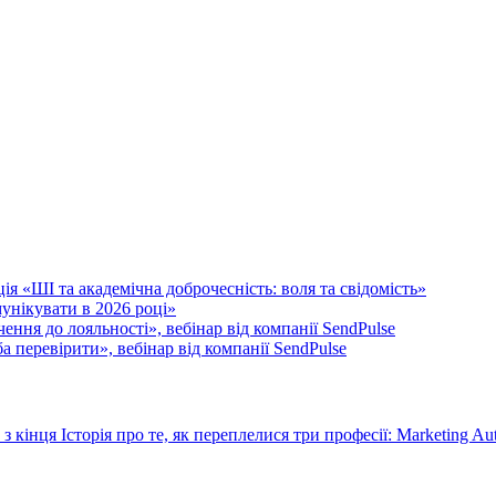
я «ШІ та академічна доброчесність: воля та свідомість»
унікувати в 2026 році»
ення до лояльності», вебінар від компанії SendPulse
 перевірити», вебінар від компанії SendPulse
 з кінця
Історія про те, як переплелися три професії: Marketing Au