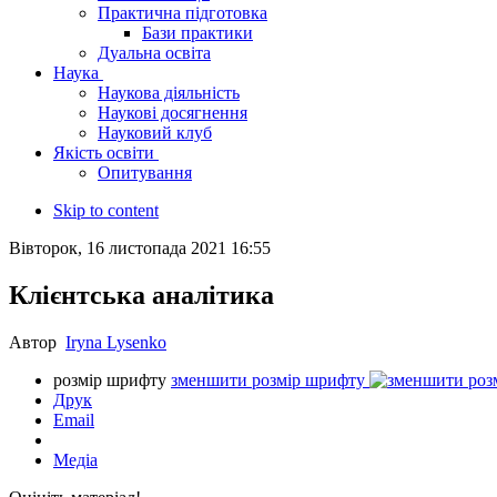
Практична підготовка
Бази практики
Дуальна освіта
Наука
Наукова діяльність
Наукові досягнення
Науковий клуб
Якість освіти
Опитування
Skip to content
Вівторок, 16 листопада 2021 16:55
Клієнтська аналітика
Автор
Iryna Lysenko
розмір шрифту
зменшити розмір шрифту
Друк
Email
Медіа