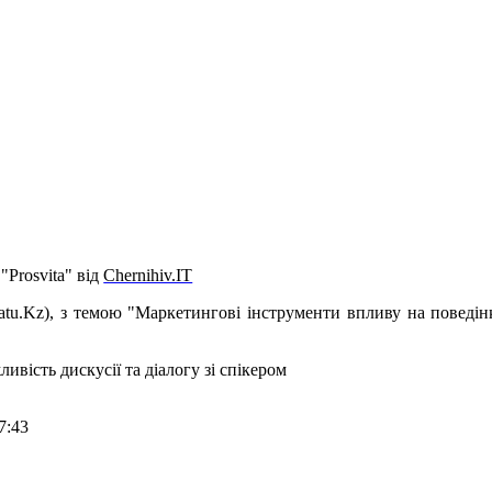
"Prosvita" від
Chernihiv.IT
Satu.Kz), з темою "Маркетингові інструменти впливу на поведін
ивість дискусії та діалогу зі спікером
7:43