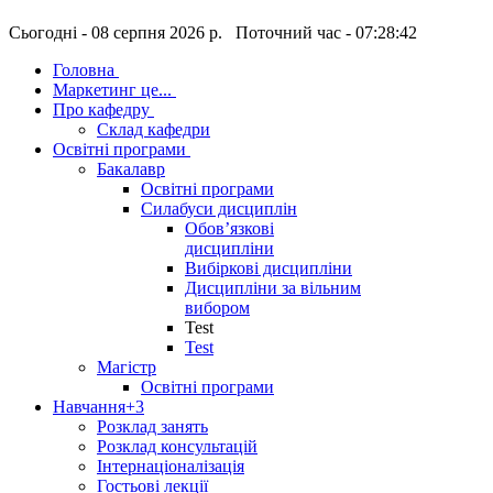
Сьогодні - 08 серпня 2026 р. Поточний час - 07:28:42
Головна
Маркетинг це...
Про кафедру
Склад кафедри
Освітні програми
Бакалавр
Освітні програми
Силабуси дисциплін
Обов’язкові
дисципліни
Вибіркові дисципліни
Дисципліни за вільним
вибором
Test
Test
Магістр
Освітні програми
Навчання
+3
Розклад занять
Розклад консультацій
Інтернаціоналізація
Гостьові лекції