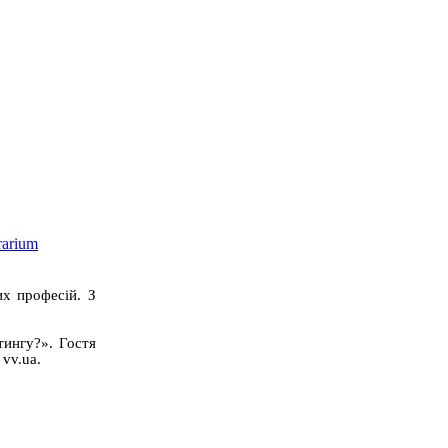
их професій. З
тингу?». Гостя
 vv.ua.