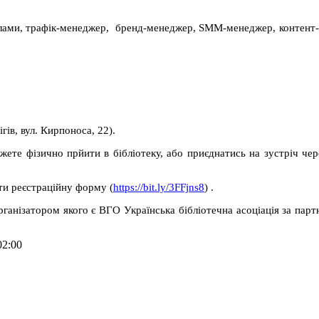
клами, трафік-менеджер, бренд-менеджер, SMM-менеджер, контент
гів, вул. Кирпоноса, 22).
жете фізично прйити в бібліотеку, або приєднатись на зустріч ч
ти реєстраційну форму (
https://bit.ly/3FFjns8
) .
анізатором якого є ВГО Українська бібліотечна асоціація за партн
02:00