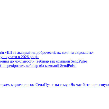
я «ШІ та академічна доброчесність: воля та свідомість»
унікувати в 2026 році»
ення до лояльності», вебінар від компанії SendPulse
 перевірити», вебінар від компанії SendPulse
Селехом, маркетологом СендПульс на тему «Як чат-боти полегшую