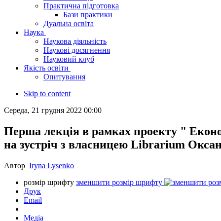
Практична підготовка
Бази практики
Дуальна освіта
Наука
Наукова діяльність
Наукові досягнення
Науковий клуб
Якість освіти
Опитування
Skip to content
Середа, 21 грудня 2022 00:00
Перша лекція в рамках проекту " Екон
на зустріч з власницею Librarium Окса
Автор
Iryna Lysenko
розмір шрифту
зменшити розмір шрифту
Друк
Email
Медіа