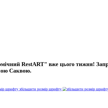
омічний RestART" вже цього тижня! Зап
ною Саквою.
збільшити розмір шрифту