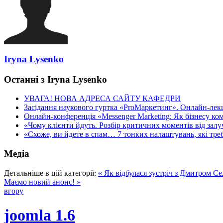
Iryna Lysenko
Останні з Iryna Lysenko
УВАГА! НОВА АДРЕСА САЙТУ КАФЕДРИ
Засідання наукового гуртка «ProМаркетинг». Онлайн-лекці
Онлайн-конференція «Messenger Marketing: Як бізнесу ком
«Чому клієнти йдуть. Розбір критичних моментів від залуч
«Схоже, ви йдете в спам… 7 тонких налаштувань, які треба
Медіа
Детальніше в цій категорії:
« Як відбулася зустріч з Дмитром 
Маємо новий анонс! »
вгору
joomla 1.6