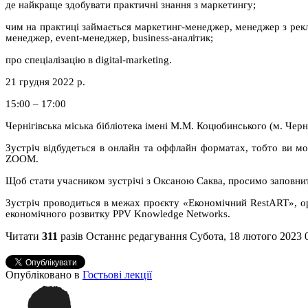
де найкраще здобувати практичні знання з маркетингу;
чим на практиці займається маркетинг-менеджер, менеджер з ре
менеджер, event-менеджер, business-аналітик;
про спеціалізацію в digital-marketing.
21 грудня 2022 р.
15:00 – 17:00
Чернігівська міська бібліотека імені М.М. Коцюбинського (м. Черні
Зустріч відбудеться в онлайн та оффлайн форматах, тобто ви мо
ZOOM.
Щоб стати учасником зустрічі з Оксаною Саква, просимо заповни
Зустріч проводиться в межах проєкту «Економічний RestART», орг
економічного розвитку PPV Knowledge Networks.
Читати
311
разів
Останнє редагування Субота, 18 лютого 2023 
Опубліковано в
Гостьові лекції