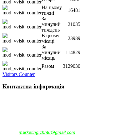
На цьому
16481
тижні
За
минулий
21035
тиждень
В цьому
23989
місяці
За
минулий
114829
місяць
Разом
3129030
Visitors Counter
Контактна інформація
Наша адреса:
м.Чернігів, вул. Шевченка, 95
Корпус - №1, каб. 109, 113
тел. +38(04622) 665-167, (093)596-05-49,
(097)522-95-28,
(050)637-07-17
marketing.chntu@gmail.com
e-mail: