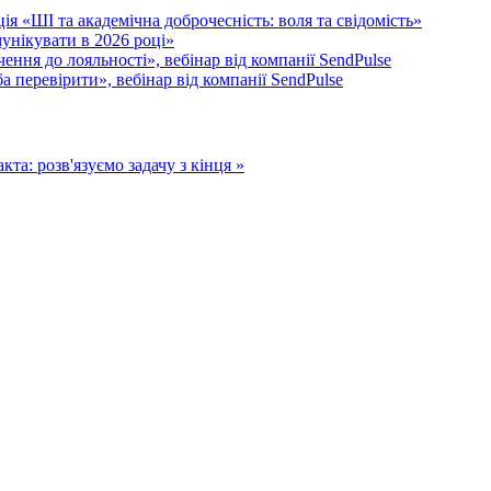
я «ШІ та академічна доброчесність: воля та свідомість»
унікувати в 2026 році»
ення до лояльності», вебінар від компанії SendPulse
 перевірити», вебінар від компанії SendPulse
та: розв'язуємо задачу з кінця »