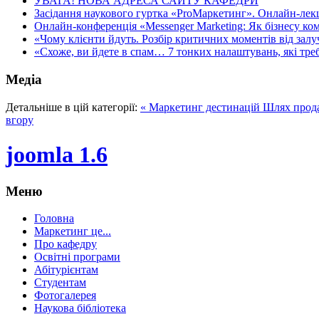
УВАГА! НОВА АДРЕСА САЙТУ КАФЕДРИ
Засідання наукового гуртка «ProМаркетинг». Онлайн-лекці
Онлайн-конференція «Messenger Marketing: Як бізнесу ком
«Чому клієнти йдуть. Розбір критичних моментів від залуч
«Схоже, ви йдете в спам… 7 тонких налаштувань, які треба
Медіа
Детальніше в цій категорії:
« Маркетинг дестинацій
Шлях продак
вгору
joomla 1.6
Меню
Головна
Маркетинг це...
Про кафедру
Освітні програми
Абітурієнтам
Студентам
Фотогалерея
Наукова бібліотека