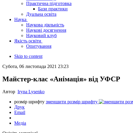
Практична підготовка
Бази практики
Дуальна освіта
Наука
Наукова діяльність
Наукові досягнення
Науковий клуб
Якість освіти
Опитування
Skip to content
Субота, 06 листопада 2021 23:23
Майстер-клас «Анімація» від УФСР
Автор
Iryna Lysenko
розмір шрифту
зменшити розмір шрифту
Друк
Email
Медіа