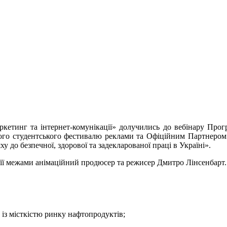
аркетинг та інтернет-комунікації» долучились до вебінару Прог
ького студентського фестивалю реклами та Офіційним Партнеро
до безпечної, здорової та задекларованої праці в Україні».
а її межами анімаційний продюсер та режисер Дмитро Лінсенбарт.
із місткістю ринку нафтопродуктів;