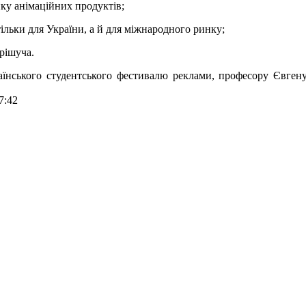
нку анімаційних продуктів;
ільки для України, а й для міжнародного ринку;
 рішуча.
аїнського студентського фестивалю реклами, професору Євген
7:42