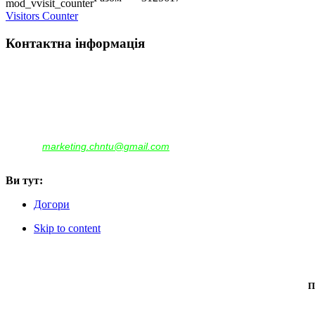
Visitors Counter
Контактна інформація
Наша адреса:
м.Чернігів, вул. Шевченка, 95
Корпус - №1, каб. 109, 113
тел. +38(04622) 665-167, (093)596-05-49,
(097)522-95-28,
(050)637-07-17
marketing.chntu@gmail.com
e-mail:
Ви тут:
Догори
Skip to content
П