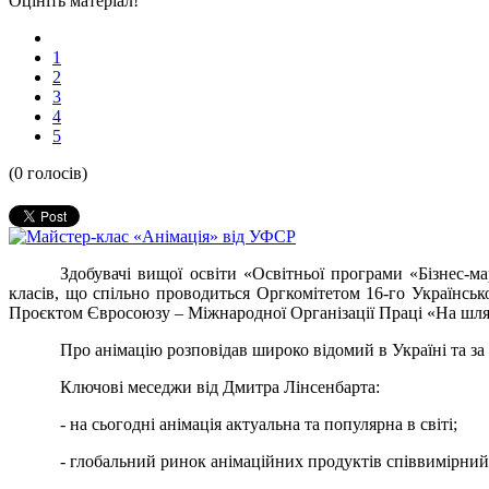
Оцініть матеріал!
1
2
3
4
5
(0 голосів)
Здобувачі вищої освіти «Освітньої програми «Бізнес-м
класів, що спільно проводиться Оргкомітетом 16-го Українс
Проєктом Євросоюзу – Міжнародної Організації Праці «На шляху 
Про анімацію розповідав широко відомий в Україні та з
Ключові меседжи від Дмитра Лінсенбарта:
- на сьогодні анімація актуальна та популярна в світі;
- глобальний ринок анімаційних продуктів співвимірний 