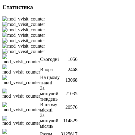
Статистика
Сьогодні
1056
Вчора
2468
На цьому
13068
тижні
За
минулий
21035
тиждень
В цьому
20576
місяці
За
минулий
114829
місяць
Разом
3125617