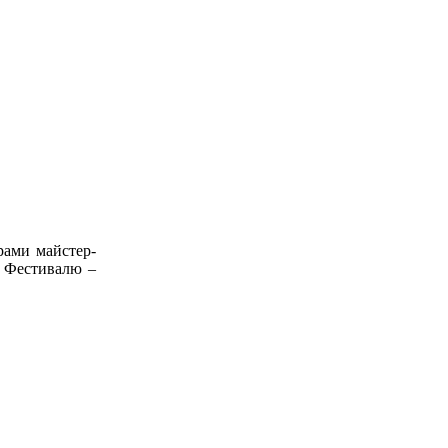
рами майстер-
м Фестивалю –