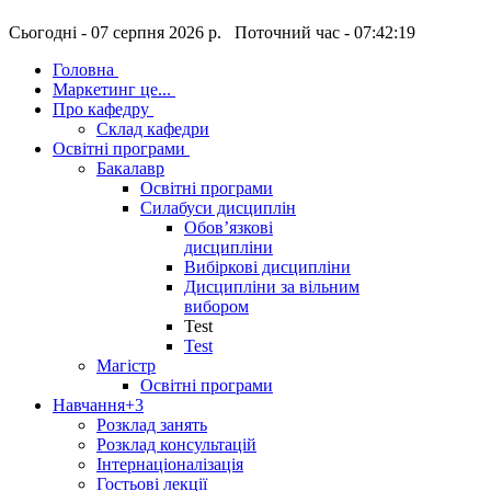
Сьогодні - 07 серпня 2026 р. Поточний час - 07:42:20
Головна
Маркетинг це...
Про кафедру
Склад кафедри
Освітні програми
Бакалавр
Освітні програми
Силабуси дисциплін
Обов’язкові
дисципліни
Вибіркові дисципліни
Дисципліни за вільним
вибором
Test
Test
Магістр
Освітні програми
Навчання
+3
Розклад занять
Розклад консультацій
Інтернаціоналізація
Гостьові лекції