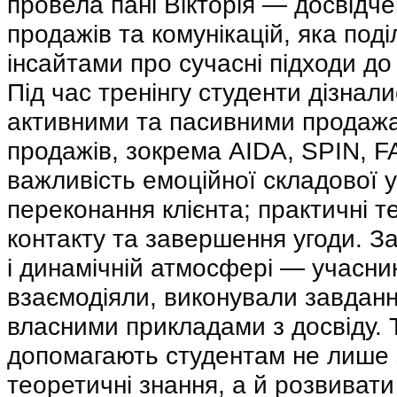
провела пані Вікторія — досвідч
продажів та комунікацій, яка под
інсайтами про сучасні підходи до
Під час тренінгу студенти дізнали
активними та пасивними продажа
продажів, зокрема AIDA, SPIN, FA
важливість емоційної складової у
переконання клієнта;
практичні т
контакту та завершення угоди. З
і динамічній атмосфері — учасни
взаємодіяли, виконували завданн
власними прикладами з досвіду. Т
допомагають студентам не лише 
теоретичні знання, а й розвивати