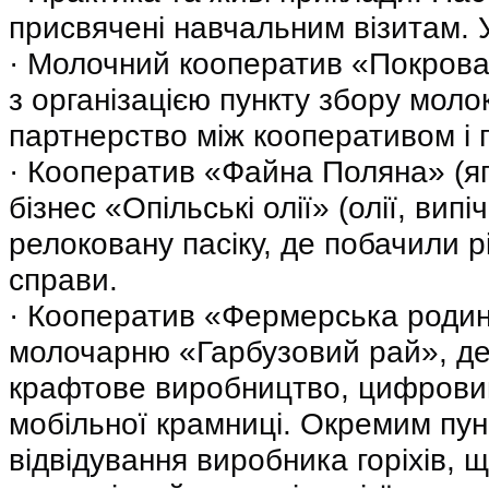
присвячені навчальним візитам. 
· Молочний кооператив «Покрова
з організацією пункту збору моло
партнерство між кооперативом і
· Кооператив «Файна Поляна» (яг
бізнес «Опільські олії» (олії, випі
релоковану пасіку, де побачили р
справи.
· Кооператив «Фермерська родин
молочарню «Гарбузовий рай», д
крафтове виробництво, цифровий
мобільної крамниці. Окремим пун
відвідування виробника горіхів, 