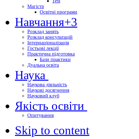
Test
Магістр
Освітні програми
Навчання
+3
Розклад занять
Розклад консультацій
Інтернаціоналізація
Гостьові лекції
Практична підготовка
Бази практики
Дуальна освіта
Наука
Наукова діяльність
Наукові досягнення
Науковий клуб
Якість освіти
Опитування
Skip to content