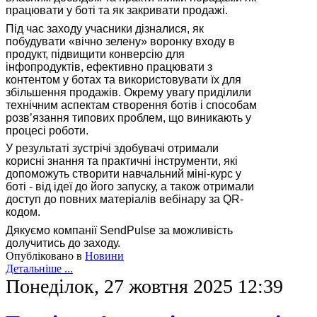
працювати у боті та як закривати продажі.
Під час заходу учасники дізналися, як
побудувати «вічно зелену» воронку входу в
продукт, підвищити конверсію для
інфопродуктів, ефективно працювати з
контентом у ботах та використовувати їх для
збільшення продажів. Окрему увагу приділили
технічним аспектам створення ботів і способам
розв’язання типових проблем, що виникають у
процесі роботи.
У результаті зустрічі здобувачі отримали
корисні знання та практичні інструменти, які
допоможуть створити навчальний міні-курс у
боті - від ідеї до його запуску, а також отримали
доступ до повних матеріалів вебінару за QR-
кодом.
Дякуємо компанії SendPulse за можливість
долучитись до заходу.
Опубліковано в
Новини
Детальніше ...
Понеділок, 27 жовтня 2025 12:39