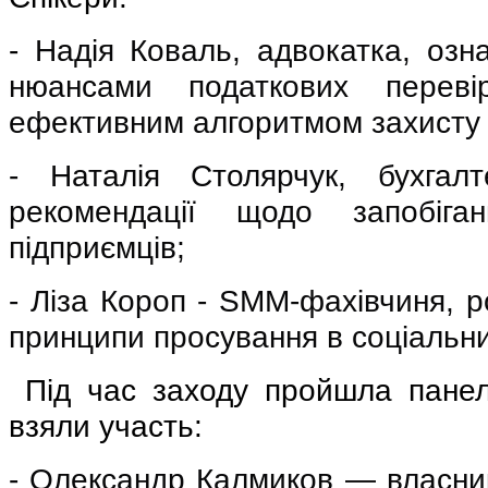
-
Надія Коваль, адвокатка, озн
нюансами податкових переві
ефективним алгоритмом захисту 
-
Наталія Столярчук, бухгалт
рекомендації щодо запобіг
підприємців;
-
Ліза Короп - SMM-фахівчиня, р
принципи просування в соціальн
Під час
заходу пройшла
панел
взяли участь:
-
Олександр Калмиков — власник