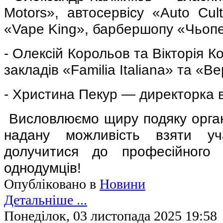
Motors
», автосервісу «
Auto
Cult
«
Vape
King
», барбершопу «Чьоп
-
Олексій Корольов та Вікторія 
закладів «
Familia
Italiana
» та «Ве
-
Христина Пекур — директорка 
Висловлюємо щиру подяку орга
надану можливість взяти у
долучитися до професійного 
однодумців!
Опубліковано в
Новини
Детальніше ...
Понеділок, 03 листопада 2025 19:58