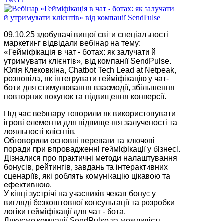
09.10.25 здобувачі вищої світи спеціальності
маркетинг відвідали вебінар на тему:
«Гейміфікація в чат - ботах: як залучати й
утримувати клієнтів», від компанії SendPulse.
Юлія Клековкіна, Chatbot Tech Lead at Netpeak,
розповіла, як інтегрувати гейміфікацію у чат-
боти для стимулювання взаємодії, збільшення
повторних покупок та підвищення конверсії.
Під час вебінару говорили як використовувати
ігрові елементи для підвищення залученості та
лояльності клієнтів.
Обговорили основні переваги та ключові
поради при впровадженні гейміфікації у бізнесі.
Дізналися про практичні методи налаштування
бонусів, рейтингів, завдань та інтерактивних
сценаріїв, які роблять комунікацію цікавою та
ефективною.
У кінці зустрічі на учасників чекав бонус у
вигляді безкоштовної консультації та розробки
логіки гейміфікації для чат - бота.
Дякуємо компанії SendPulse за можливість