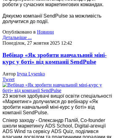
роботи у сучасних маркетингових командах.
⠀
Дякуємо компанії SendPulse за можливість
долучитися до події.
Опубліковано в
Новини
Детальніше ...
Понеділок, 27 жовтня 2025 12:42
Вебінар «Як зробити навчальний міні-
курс у боті» від компанії SendPulse
Автор
Iryna Lysenko
Tweet
23 жовтня здобувачі вищої освіти спеціальності
«Маркетинг» долучилися до вебінару «Як
зробити навчальний міні-курс у боті» від
компанії SendPulse.
Спікер заходу - Олександр Палій, Co-founder
школи маркетингу ADS School, Digital-агенції
ADS Wind та сервісу ADS Quiz, поділився
власним досвідом та практичними порадами як