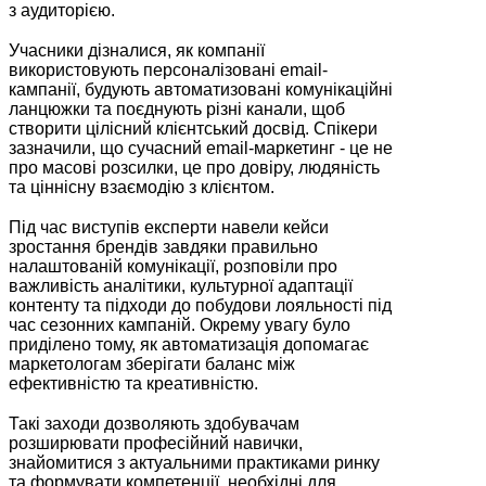
з аудиторією.
⠀
Учасники дізналися, як компанії
використовують персоналізовані email-
кампанії, будують автоматизовані комунікаційні
ланцюжки та поєднують різні канали, щоб
створити цілісний клієнтський досвід. Спікери
зазначили, що сучасний email-маркетинг - це не
про масові розсилки, це про довіру, людяність
та ціннісну взаємодію з клієнтом.
⠀
Під час виступів експерти навели кейси
зростання брендів завдяки правильно
налаштованій комунікації, розповіли про
важливість аналітики, культурної адаптації
контенту та підходи до побудови лояльності під
час сезонних кампаній. Окрему увагу було
приділено тому, як автоматизація допомагає
маркетологам зберігати баланс між
ефективністю та креативністю.
⠀
Такі заходи дозволяють здобувачам
розширювати професійний навички,
знайомитися з актуальними практиками ринку
та формувати компетенції, необхідні для