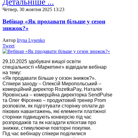
Детальніше ...
Четвер, 30 жовтня 2025 13:23
Вебінар «Як продавати більше у сезон
знижок?»
Автор
Iryna Lysenko
Tweet
29.10.2025 здобувачі вищої освіти
спеціальності «Маркетинг» відвідали вебінар
на тему:
«Як продавати більше у сезон знижок?».
Спікери заходу – Олексій Миропольський –
комерційний директор RozetkaPay, Наталія
Яровінська – комерційна директорка SendPulse
та Олег Фірсенко – продуктовий тренер Prom
розповіли, як підготувати сторінку оплати до
пікових навантажень, які елементи платіжної
сторінки підвищують конверсію під час
розпродажів та як нагадати клієнтам про
знижки, стимулюючи повторні покупки.
Під час вебінару спікери поділилися