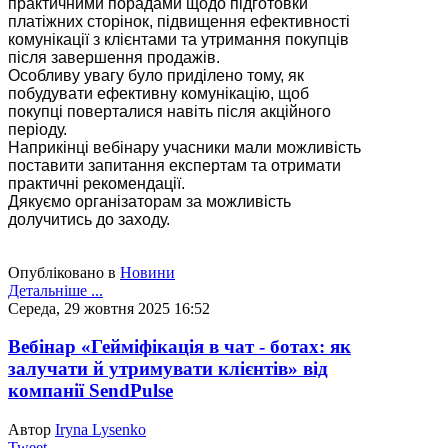
практичними порадами щодо підготовки
платіжних сторінок, підвищення ефективності
комунікації з клієнтами та утримання покупців
після завершення продажів.
Особливу увагу було приділено тому, як
побудувати ефективну комунікацію, щоб
покупці поверталися навіть після акційного
періоду.
Наприкінці вебінару учасники мали можливість
поставити запитання експертам та отримати
практичні рекомендації.
Дякуємо організаторам за можливість
долучитись до заходу.
Опубліковано в
Новини
Детальніше ...
Середа, 29 жовтня 2025 16:52
Вебінар «Гейміфікація в чат - ботах: як
залучати й утримувати клієнтів» від
компанії SendPulse
Автор
Iryna Lysenko
Tweet