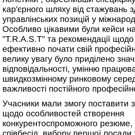
кар'єрного шляху від стажувань з
управлінських позицій у міжнарод
Особливо цікавими були кейси на
"T.R.A.S.T" та рекомендації щодо
ефективно почати свій професійн
велику увагу було приділено знач
відповідальності, умінню працюва
швидкозмінному ринковому серед
важливості постійного професійн
Учасники мали змогу поставити 
щодо особливостей створення
конкурентоспроможного резюме,
співбесід, вибору першої посади