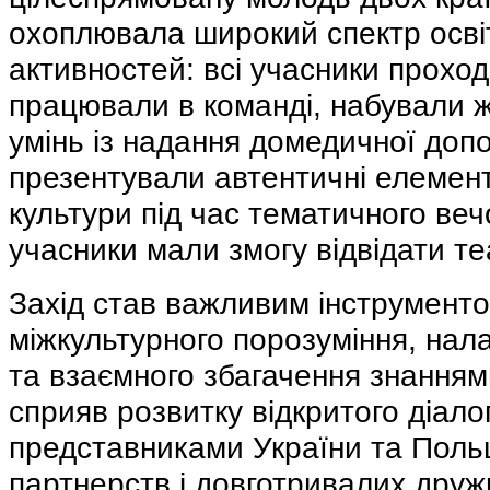
охоплювала широкий спектр освіт
активностей: всі учасники проход
працювали в команді, набували 
умінь із надання домедичної доп
презентували автентичні елемент
культури під час тематичного веч
учасники мали змогу відвідати те
Захід став важливим інструмен
міжкультурного порозуміння, нала
та взаємного збагачення знанням
сприяв розвитку відкритого діал
представниками України та Поль
партнерств і довготривалих дружн