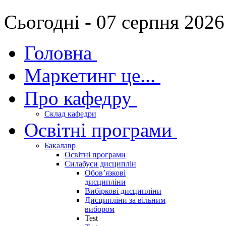
Сьогодні - 07 серпня 2026
Головна
Маркетинг це...
Про кафедру
Склад кафедри
Освітні програми
Бакалавр
Освітні програми
Силабуси дисциплін
Обов’язкові
дисципліни
Вибіркові дисципліни
Дисципліни за вільним
вибором
Test