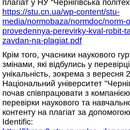
плагіат у НУ “Чернігівська політех
https://stu.cn.ua/wp-content/stu-
media/normobaza/normdoc/norm-os
provedennya-perevirky-kval-robit-t
zavdan-na-plagiat.pdf
Крім того, учасники наукового гу
змінами, які відбулись у перевірці
унікальність, зокрема з вересня 
Національний університет "Черніг
почав співпрацювати з компанією I
перевірки наукового та навчальн
контенту на плагіат за допомого
Identific: