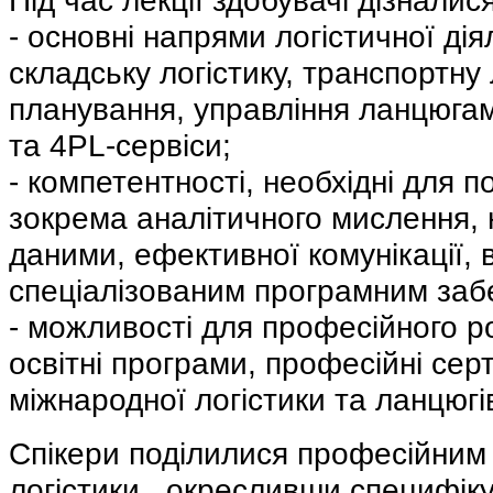
Під час лекції здобувачі дізналис
- основні напрями логістичної дія
складську логістику, транспортну 
планування, управління ланцюгам
та 4PL-сервіси;
- компетентності, необхідні для п
зокрема аналітичного мислення, 
даними, ефективної комунікації, 
спеціалізованим програмним заб
- можливості для професійного р
освітні програми, професійні серт
міжнародної логістики та ланцюгі
Спікери поділилися професійним 
логістики , окресливши специфі