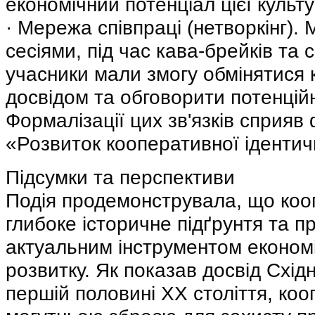
економічний потенціал цієї культу
· Мережа співпраці (нетворкінг).
сесіями, під час кава-брейків та с
учасники мали змогу обмінятися 
досвідом та обговорити потенційн
Формалізації цих зв'язків сприяв
«Розвиток кооперативної ідентич
Підсумки та перспективи
Подія продемонструвала, що кооп
глибоке історичне підґрунтя та п
актуальним інструментом економі
розвитку. Як показав досвід Схід
першій половині XX століття, коо