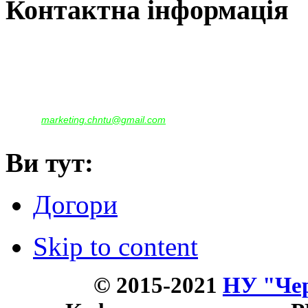
Контактна інформація
Наша адреса:
м.Чернігів, вул. Шевченка, 95
Корпус - №1, каб. 109, 113
тел. +38(04622) 665-167, (093)596-05-49,
(097)522-95-28,
(050)637-07-17
marketing.chntu@gmail.com
e-mail:
Ви тут:
Догори
Skip to content
© 2015-2021
НУ "Чер