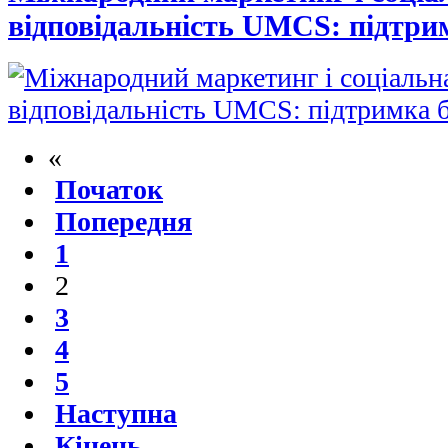
відповідальність UMCS: підтри
«
Початок
Попередня
1
2
3
4
5
Наступна
Кінець