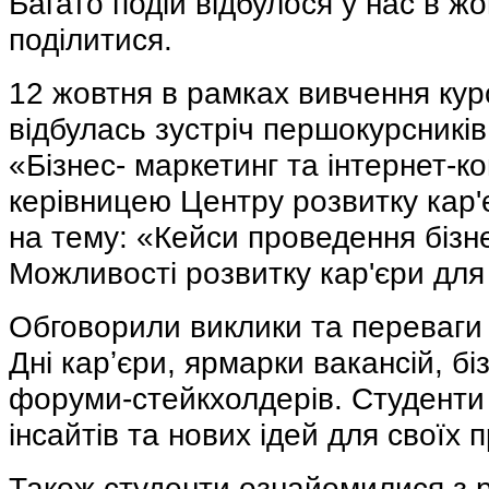
Багато подій відбулося у нас в жо
поділитися.
12 жовтня в рамках вивчення курс
відбулась зустріч першокурсників
«Бізнес- маркетинг та інтернет-ком
керівницею Центру розвитку кар
на тему: «Кейси проведення бізн
Можливості розвитку кар'єри для 
Обговорили виклики та переваги 
Дні карʼєри, ярмарки вакансій, б
форуми-стейкхолдерів. Студенти
інсайтів та нових ідей для своїх п
Також студенти ознайомилися з 