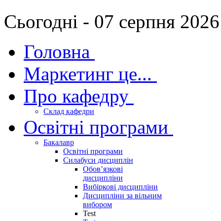
Сьогодні - 07 серпня 2026
Головна
Маркетинг це...
Про кафедру
Склад кафедри
Освітні програми
Бакалавр
Освітні програми
Силабуси дисциплін
Обов’язкові
дисципліни
Вибіркові дисципліни
Дисципліни за вільним
вибором
Test