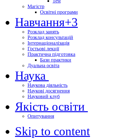
Test
Магістр
Освітні програми
Навчання
+3
Розклад занять
Розклад консультацій
Інтернаціоналізація
Гостьові лекції
Практична підготовка
Бази практики
Дуальна освіта
Наука
Наукова діяльність
Наукові досягнення
Науковий клуб
Якість освіти
Опитування
Skip to content