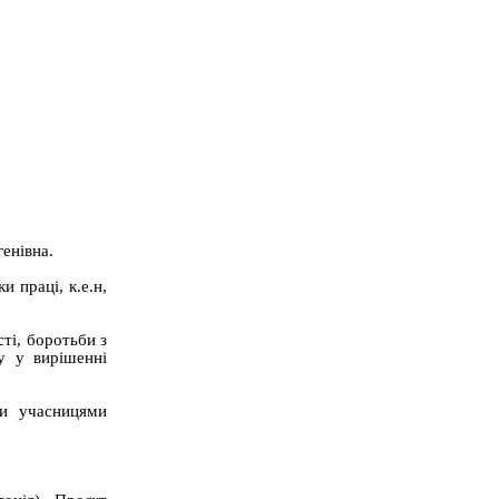
генівна.
 праці, к.е.н,
ті, боротьби з
гу у вирішенні
ли учасницями