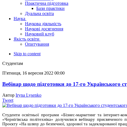
Практична підготовка
Бази практики
Дуальна освіта
Наука
Наукова діяльність
Наукові досягнення
Науковий клуб
Якість освіти
Опитування
Skip to content
Студентам
П'ятниця, 16 вересня 2022 00:00
Вебінар щодо підготовки до 17-го Українського 
Автор
Iryna Lysenko
Tweet
Студенти освітньої програми «Бізнес-маркетинг та інтернет-ко
«Чернігівська політехніка» долучилися вебінару присвяченого п
Проєкту «На шляху до безпечної, здорової та задекларованої праці