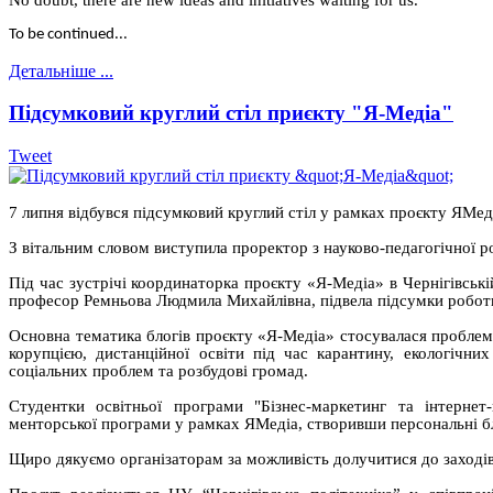
To be continued...
Детальніше ...
Підсумковий круглий стіл приєкту "Я-Медіа"
Tweet
7 липня відбувся підсумковий круглий стіл у рамках проєкту ЯМед
З вітальним словом виступила проректор з науково-педагогічної ро
Під час зустрічі координаторка проєкту «Я-Медіа» в Чернігівські
професор Ремньова Людмила Михайлівна, підвела підсумки роботи
Основна тематика блогів проєкту «Я-Медіа» стосувалася проблем д
корупцією, дистанційної освіти під час карантину, екологічних
соціальних проблем та розбудові громад.
Студентки освітньої програми "Бізнес-маркетинг та інтернет
менторської програми у рамках ЯМедіа, створивши персональні б
Щиро дякуємо організаторам за можливість долучитися до заходів