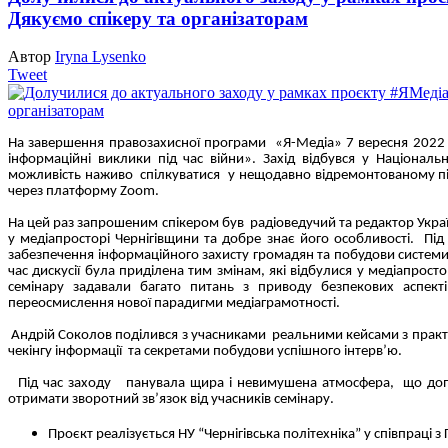
Дякуємо спікеру та організаторам
Автор
Iryna Lysenko
Tweet
На завершення правозахисної програми «Я-Медіа» 7 вересня 2022 рок
інформаційні виклики під час війни». Захід відбувся у Національ
можливість наживо спілкуватися у нещодавно відремонтованому пі
через платформу Zoom.
На цей раз запрошеним спікером був радіоведучий та редактор Украї
у медіапросторі Чернігівщини та добре знає його особливості. Під
забезпечення інформаційного захисту громадян та побудови системи
час дискусії була приділена тим змінам, які відбулися у медіапрост
семінару задавали багато питань з приводу безпекових аспект
переосмислення нової парадигми медіаграмотності.
Андрій Соколов поділився з учасниками реальними кейсами з практики
чекінгу інформації та секретами побудови успішного інтерв’ю.
Під час заходу панувала щира і невимушена атмосфера, що доп
отримати зворотний зв’язок від учасників семінару.
Проєкт реалізується НУ “Чернігівська політехніка” у співпраці з