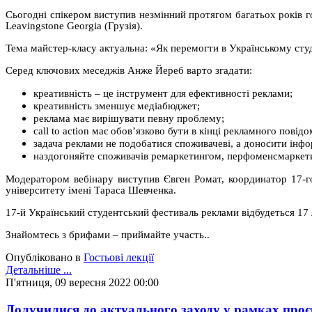
Сьогодні спікером виступив незмінний протягом багатьох років г
Leavingstone Georgia (Грузія).
Тема майстер-класу актуальна: «Як перемогти в Українському ст
Серед ключових меседжів Анже Йереб варто згадати:
креативність – це інструмент для ефективності реклами;
креативність зменшує медіабюджет;
реклама має вирішувати певну проблему;
call to action має обов’язково бути в кінці рекламного повід
задача реклами не подобатися споживачеві, а доносити інф
наздогоняйте споживачів ремаркетингом, перфоменсмаркети
Модератором вебінару виступив Євген Ромат, координатор 17-го
університету імені Тараса Шевченка.
17-й Український студентський фестиваль реклами відбудеться 17
Знайомтесь з брифами – приймайте участь..
Опубліковано в
Гостьові лекції
Детальніше ...
П'ятниця, 09 вересня 2022 00:00
Долучилися до актуального заходу у рамках проєк