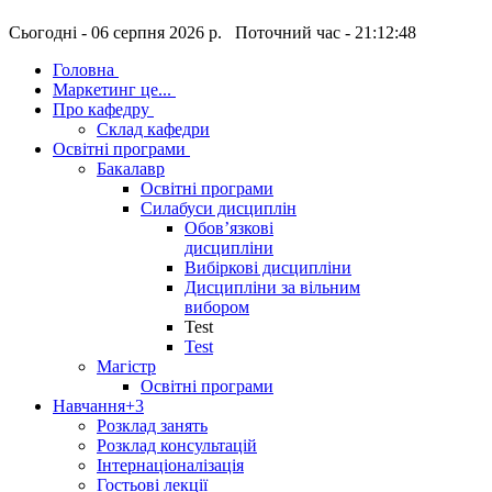
Сьогодні - 06 серпня 2026 р. Поточний час - 21:12:49
Головна
Маркетинг це...
Про кафедру
Склад кафедри
Освітні програми
Бакалавр
Освітні програми
Силабуси дисциплін
Обов’язкові
дисципліни
Вибіркові дисципліни
Дисципліни за вільним
вибором
Test
Test
Магістр
Освітні програми
Навчання
+3
Розклад занять
Розклад консультацій
Інтернаціоналізація
Гостьові лекції