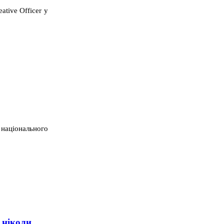
tive Officer у
 національного
 ніколи.