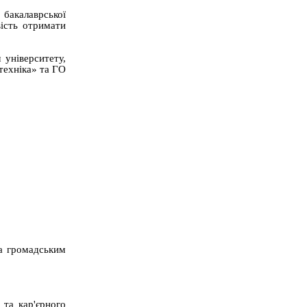
 бакалаврської
ість отримати
 університету,
техніка» та ГО
та громадським
 та кар'єрного