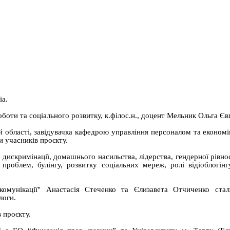
іа.
боти та соціального розвитку, к.філос.н., доцент Мельник Ольга Єв
й області, завідувачка кафедрою управління персоналом та економіки
 учасників проєкту.
искримінації, домашнього насильства, лідерства, гендерної рівнос
 проблем, булінгу, розвитку соціальних мереж, ролі відіоблогін
-комунікації" Анастасія Стеченко та Єлизавета Отчиченко ста
логи.
 проєкту.