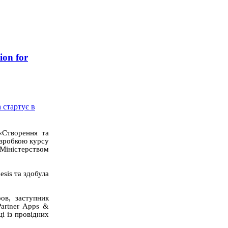
ion for
«Створення та
озробкою курсу
 Міністерством
sis та здобула
ов, заступник
Partner Apps &
і із провідних