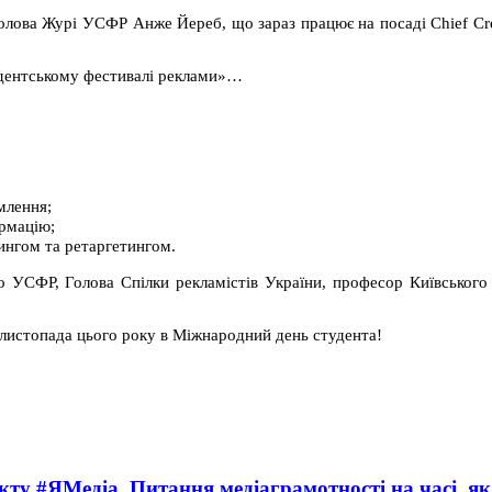
олова Журі УСФР Анже Йереб, що зараз працює на посаді Chief Crea
удентському фестивалі реклами»…
омлення;
ормацію;
нгом та ретаргетингом.
 УСФР, Голова Спілки рекламістів України, професор Київського
 листопада цього року в Міжнародний день студента!
ту #ЯМедіа. Питання медіаграмотності на часі, як