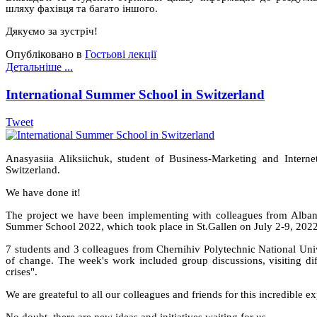
шляху фахівця та багато іншого.
Дякуємо за зустріч!
Опубліковано в
Гостьові лекції
Детальніше ...
International Summer School in Switzerland
Tweet
Anasyasiia Aliksiichuk, student of Business-Marketing and Inter
Switzerland.
We have done it!
The project we have been implementing with colleagues from Albani
Summer School 2022, which took place in St.Gallen on July 2-9, 2022
7 students and 3 colleagues from Chernihiv Polytechnic National Univ
of change. The week's work included group discussions, visiting dif
crises".
We are greateful to all our colleagues and friends for this incredible e
No doubt, there are new ideas and initiatives waiting for us.