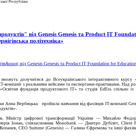
ької Республіки
одуктів" від Genesis Genesis та Product IT Foundat
рнігівська політехніка»
 зможуть долучитися до Всеукраїнського інтерактивного курсу 
 IT-компанії з реальними кейсами та експертами-практиками. Над р
 «Освітня фундація продуктового IT» та студія EdEra спільно із
ики Анна Вербицька пройшла навчання від фахівців IT-компанії Gene
одуктів».
їни, Міністр цифрової трансформації України — Михайло Федор
лерія Іонан, співзасновник Monobank — Дмитро Дубілет, Client 
опанєв, CEO Suitsme (Genesis) — Галина Єфремова та інші фахівц