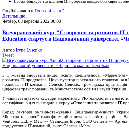
Проєкт фінансується коштами Міністерства закордонних справ Естонс
Опубліковано в
Гостьові лекції
Детальніше ...
Четвер, 08 вересня 2022 00:00
Всеукраїнський курс "Створення та розвиток ІТ-пр
Education стартує в Національний університет «Че
Автор
Iryna Lysenko
Tweet
З 1 жовтня здобувачі вищої освіти спеціальності «Маркетинг»
розвиток IT-продуктів». Це симулятор віртуального стажування в
працювали IT-компанія Genesis Genesis, громадська організація
цифрової трансформації та Міністерством освіти і науки України.
У липні завідувачка кафедри маркетингу, PR-технологій та логіст
сертифікацію для викладання курсу «Створення та розвиток IT-пр
Серед лекторів онлайн-стажування: Віцепрем’єр-міністр Укра
Міністра цифрової трансформації з питань євроінтеграції — Ва
Ventures, CEE у Meta — Станіслав Біров, COO Genesis — Артем К
продуктових IT-компаній, як-от Genesis і Meta.