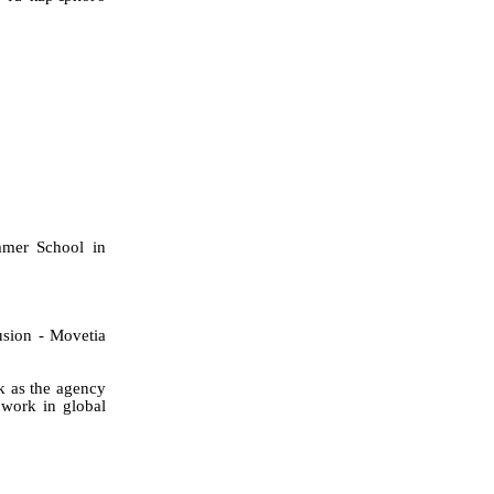
mmer School in
usion - Movetia
rk as the agency
 work in global