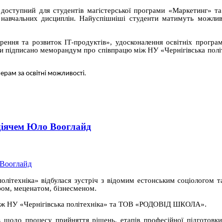
 доступний для студентів магістерської програми «Маркетинг» та
х навчальних дисциплін. Найуспішніші студенти матимуть можлив
орення та розвиток ІТ-продуктів», удосконалення освітніх програм
віти підписано меморандум про співпрацю між НУ «Чернігівська полі
ерам за освітні можливості.
 діячем Юло Вооглайд
політехніка» відбулася зустріч з відомим естонським соціологом 
фом, меценатом, бізнесменом.
ю між НУ «Чернігівська політехніка» та ТОВ «РОДОВІД ШКОЛА».
 щодо процесу прийняття рішень, етапів професійної підготовки