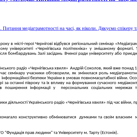
у в місті-герої Чернігові відбувся регіональний семінар «Медіаграм
ному університеті «Чернігівська політехніка» у змішаному форматі.
сля бомбардувань Залі засідань Вченої ради університету або приє
нського радіо «Чернігівська хвиля» Андрій Соколов, який вже понад 
 час семінару учасники обговорили, як змінилася роль медіаграмотно
 інформаційної безпеки України в умовах повномасштабної війни. Осо
орі за останні півроку та їх впливу на формування сучасного медіакон
ів поширення інформації у персональних соціальних мережах та
 діяльності Українського радіо «Чернігівська хвиля» під час війни, 
омагало конструктивно обмінюватися думками та своїм власним м
 ГО “Фундація прав людини” та Університету м. Тарту (Естонія).