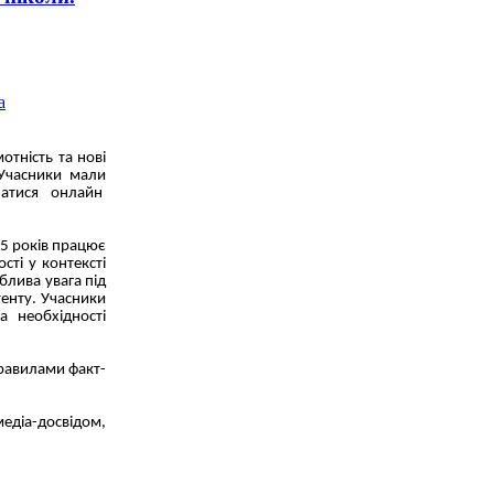
отність та нові
 Учасники мали
днатися онлайн
15 років працює
сті у контексті
блива увага під
тенту. Учасники
 необхідності
правилами факт-
едіа-досвідом,