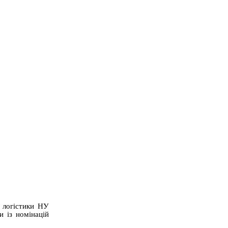
а логістики НУ
и із номінацій