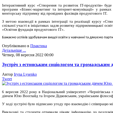
Інтерактивний курс «Створення та розвиток IT-продуктів» буде
програми «Бізнес-маркетинг та інтернет-комунікації» у рамка
менторську підтримку від провідних фахівців продуктового IT.
З метою взаємодії в рамках інтеграції та реалізації курсу «Ств
спільної участі в ініціативах задля розвитку підприємницької ос
«Освітня фундація продуктового ІТ».
Бажаємо успіхів здобувачам вищої освіти у навчанні та дякуємо партн
Опубліковано в
Практика
Детальніше ...
Четвер, 08 вересня 2022 00:00
Зустріч з естонським соціологом та громадським
Автор
Iryna Lysenko
Tweet
6 вересня 2022 року в Національний університет «Чернігівська 
діячем Юло Вооглайд та Ігорем Дідковським, українським філосо
У ході зустрічі було підписано угоду про взаємодію і співпрац
Викладачі та студенти отримали цікаву інформацію до роздумів